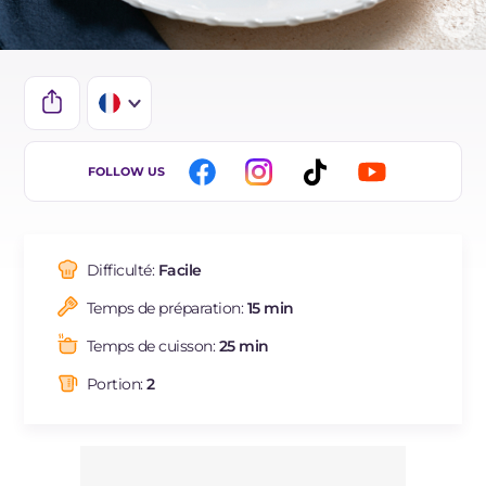
IT
FOLLOW US
EN
DE
Difficulté:
Facile
ES
Temps de préparation:
15 min
NL
Temps de cuisson:
25 min
BR
Portion:
2