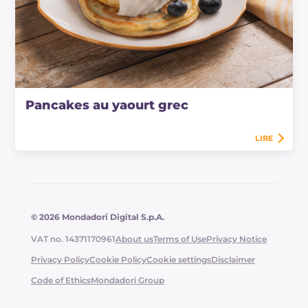
Pancakes au yaourt grec
LIRE
© 2026 Mondadori Digital S.p.A.
VAT no. 14371170961
About us
Terms of Use
Privacy Notice
Privacy Policy
Cookie Policy
Cookie settings
Disclaimer
Code of Ethics
Mondadori Group