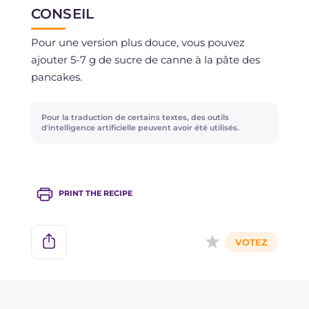
CONSEIL
conserver au réfrigérateur pendant 2 jours.
Sinon, vous pouvez les congeler.
Pour une version plus douce, vous pouvez
ajouter 5-7 g de sucre de canne à la pâte des
pancakes.
Pour la traduction de certains textes, des outils
d'intelligence artificielle peuvent avoir été utilisés.
PRINT THE RECIPE