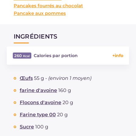
Pancakes fourrés au chocolat
Pancake aux pommes
INGRÉDIENTS
Calories par portion
260
Énergie
Kcal
260
Glucides
g
44.2
Œufs
55 g -
(environ 1 moyen)
Dont sucres
g
29.3
Protéine
g
4.7
farine d'avoine
160 g
Graisses
g
7.1
Flocons d'avoine
20 g
dont acides gras saturés
g
3.53
Fibre
g
1.8
Farine type 00
20 g
Cholestérol
mg
31
Sucre
100 g
Sodium
mg
31