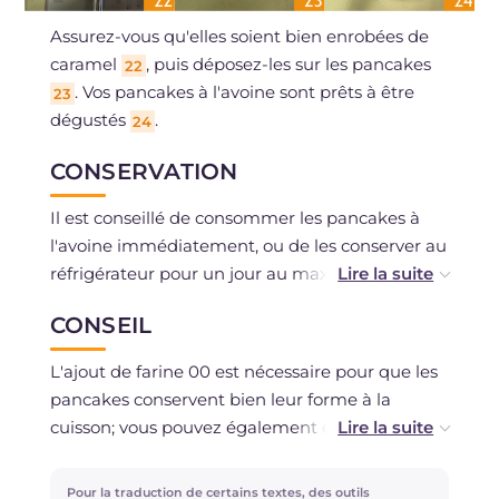
Assurez-vous qu'elles soient bien enrobées de
caramel
, puis déposez-les sur les pancakes
22
. Vos pancakes à l'avoine sont prêts à être
23
dégustés
.
24
CONSERVATION
Il est conseillé de consommer les pancakes à
l'avoine immédiatement, ou de les conserver au
réfrigérateur pour un jour au maximum sans la
garniture de bananes caramélisées. La
CONSEIL
congélation est déconseillée. La pâte peut être
conservée au réfrigérateur couverte de film
L'ajout de farine 00 est nécessaire pour que les
plastique pour un maximum de 12 heures.
pancakes conservent bien leur forme à la
cuisson; vous pouvez également essayer avec
de la farine 1 ou 2 en ajustant les quantités pour
obtenir une pâte de la bonne consistance.
Pour la traduction de certains textes, des outils