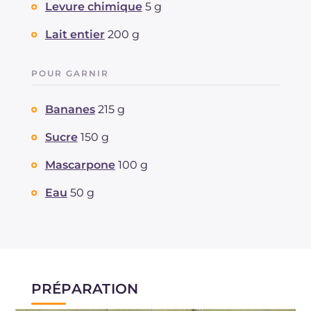
Levure chimique
5 g
Lait entier
200 g
POUR GARNIR
Bananes
215 g
Sucre
150 g
Mascarpone
100 g
Eau
50 g
PRÉPARATION