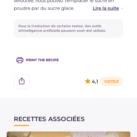
veloutée, vous pouvez remplacer le sucre en
poudre par du sucre glace.
La ricotta de brebis a une saveur prononcée,
Pour la traduction de certains textes, des outils
pour une saveur plus délicate vous pouvez
d'intelligence artificielle peuvent avoir été utilisés.
utiliser de la ricotta de vache.
PRINT THE RECIPE
4,1
RECETTES ASSOCIÉES