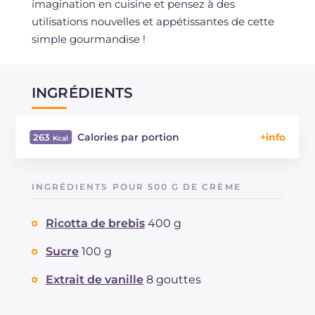
imagination en cuisine et pensez à des
utilisations nouvelles et appétissantes de cette
simple gourmandise !
INGRÉDIENTS
Calories par portion
263
Énergie
Kcal
263
Glucides
g
30.3
INGRÉDIENTS POUR 500 G DE CRÈME
Dont sucres
g
30.3
Protéine
g
9.5
Ricotta de brebis
400 g
Graisses
g
11.5
dont acides gras saturés
Sucre
100 g
g
7.36
Cholestérol
mg
56
Extrait de vanille
8 gouttes
Sodium
mg
85