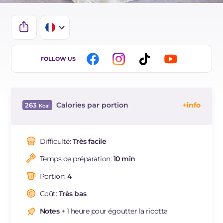
IT
FOLLOW US
EN
DE
Calories par portion
263
ES
Énergie
Kcal
263
BR
Glucides
g
30.3
Difficulté:
Très facile
NL
Dont sucres
g
30.3
Temps de préparation:
10 min
Protéine
g
9.5
Graisses
g
11.5
Portion:
4
dont acides gras saturés
g
7.36
Coût:
Très bas
Cholestérol
mg
56
Sodium
Notes
+ 1 heure pour égoutter la ricotta
mg
85