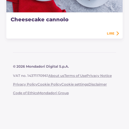
Cheesecake cannolo
LIRE
© 2026 Mondadori Digital S.p.A.
VAT no. 14371170961
About us
Terms of Use
Privacy Notice
Privacy Policy
Cookie Policy
Cookie settings
Disclaimer
Code of Ethics
Mondadori Group