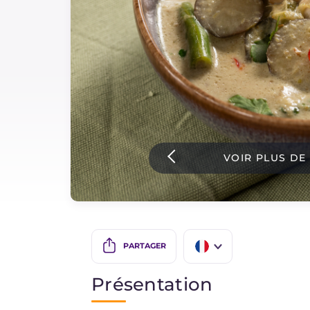
Sauces
Dernieres recettes
IT Website
VOIR PLUS DE
Facebook
Instagram
TikTok
YouTube
PARTAGER
IT
Présentation
EN