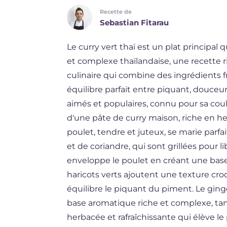
Recette de
ES
Sebastian Fitarau
DE
Le curry vert thaï est un plat principal
BR
et complexe thaïlandaise, une recette r
NL
culinaire qui combine des ingrédients f
équilibre parfait entre piquant, douceur 
aimés et populaires, connu pour sa coule
d'une pâte de curry maison, riche en herb
poulet, tendre et juteux, se marie par
et de coriandre, qui sont grillées pour l
enveloppe le poulet en créant une base
haricots verts ajoutent une texture cr
équilibre le piquant du piment. Le ginge
base aromatique riche et complexe, tan
herbacée et rafraîchissante qui élève le