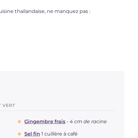
uisine thaïlandaise, ne manquez pas :
Y VERT
Gingembre frais
-
4 cm de racine
Sel fin
1 cuillère à café