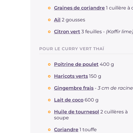
Graines de coriandre
1 cuillère à 
Ail
2 gousses
Citron vert
3 feuilles -
(Kaffir lime
POUR LE CURRY VERT THAÏ
Poitrine de poulet
400 g
Haricots verts
150 g
Gingembre frais
-
3 cm de racine
Lait de coco
600 g
Huile de tournesol
2 cuillères à
soupe
Coriandre
1 touffe