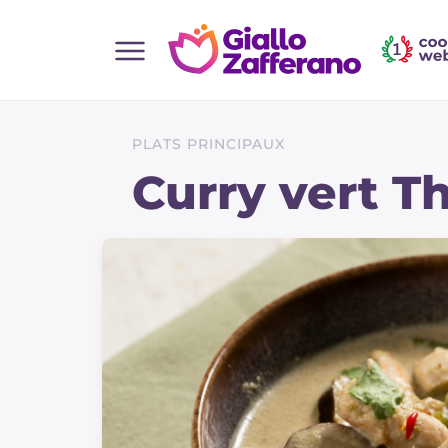
Home
Toutes les recettes
PLATS PRINCIPAUX
Aperitifs
Curry vert Th
Salades
Plats principaux
Boissons et rafraîchissements
Desserts
Accompagnement
Pizzas et focaccia
Gateaux et patisserie