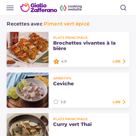
Recettes avec
Piment vert épicé
PLATS PRINCIPAUX
Brochettes vivantes à la
bière
4.9
LIRE
Les brochettes vivantes à la bière
APÉRITIFS
sont de savoureux morceaux de
Ceviche
viande assaisonnés d'une marinade
à la bière, de paprika et d'une
délicieuse…
3.8
LIRE
Le ceviche est une recette typique
PLATS PRINCIPAUX
péruvienne à base de poisson cru
Curry vert Thaï
mariné avec du citron vert, des
oignons rouges et du piment. Un