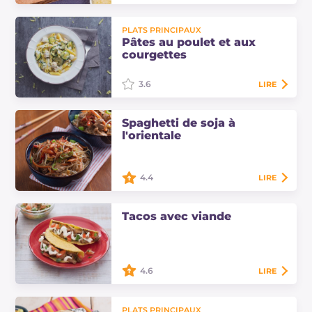
Le feuilleté tex-mex est un
PLATS PRINCIPAUX
délicieux amuse-gueule, facile et
Pâtes au poulet et aux
rapide, préparé avec du fromage
courgettes
fondu et du piment fort, tout
comme les nachos.
3.6
LIRE
Un plat principal sans gluten qui
Spaghetti de soja à
séduira tout le monde grâce à sa
l'orientale
crémeux, avec des courgettes, du
poulet et de la crème fraîche : pour
un…
4.4
LIRE
Les spaghettis de soja à l'orientale
sont un plat asiatique typique, riche
Tacos avec viande
et savoureux, répandu et apprécié
dans le monde entier. Découvrez…
4.6
LIRE
Les tacos avec viande sont un
classique de la street food de la
PLATS PRINCIPAUX