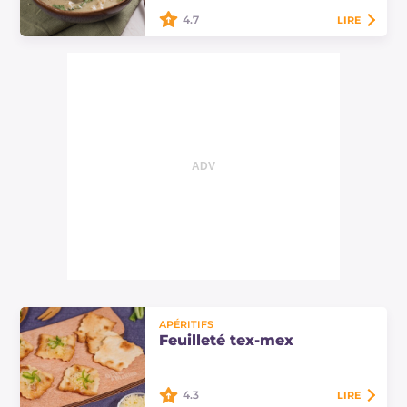
plat frais…
4.7
LIRE
Le curry vert thaï est un plat
principal de la cuisine thaïlandaise
vibrante et complexe, une recette
riche en saveurs et en arômes.
Découvrez…
APÉRITIFS
Feuilleté tex-mex
4.3
LIRE