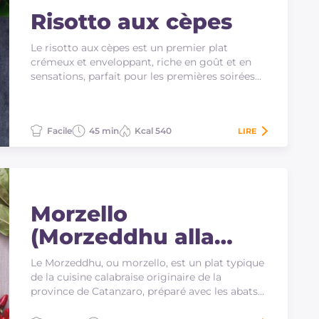
Risotto aux cèpes
Le risotto aux cèpes est un premier plat
crémeux et enveloppant, riche en goût et en
sensations, parfait pour les premières soirées
d'automne !
Facile
45 min
Kcal 540
LIRE
Morzello
(Morzeddhu alla
Catanzarisi)
Le Morzeddhu, ou morzello, est un plat typique
de la cuisine calabraise originaire de la
province de Catanzaro, préparé avec les abats
de veau.