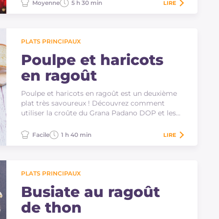
Moyenne
5 h 30 min
LIRE
PLATS PRINCIPAUX
Poulpe et haricots
en ragoût
Poulpe et haricots en ragoût est un deuxième
plat très savoureux ! Découvrez comment
utiliser la croûte du Grana Padano DOP et les
conseils…
Facile
1 h 40 min
LIRE
PLATS PRINCIPAUX
Busiate au ragoût
de thon