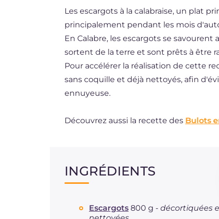
Les escargots à la calabraise, un plat pr
ES
principalement pendant les mois d'aut
BR
En Calabre, les escargots se savourent 
DE
sortent de la terre et sont prêts à êtr
Pour accélérer la réalisation de cette re
NL
sans coquille et déjà nettoyés, afin d'é
ennuyeuse.
Découvrez aussi la recette des
Bulots e
INGRÉDIENTS
Escargots
800 g -
décortiquées e
nettoyées