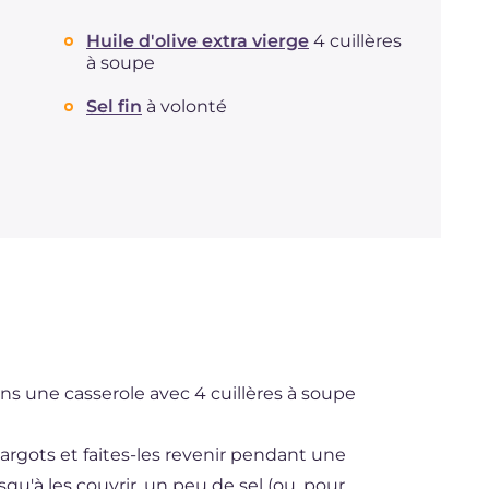
Dont sucres
g
10.7
Protéine
g
49.6
Huile d'olive extra vierge
4 cuillères
Graisses
à soupe
g
9.2
dont acides gras saturés
g
1.31
Sel fin
à volonté
Fibre
g
2.5
Cholestérol
mg
130
Sodium
mg
719
ns une casserole avec 4 cuillères à soupe
cargots et faites-les revenir pendant une
qu'à les couvrir, un peu de sel (ou, pour