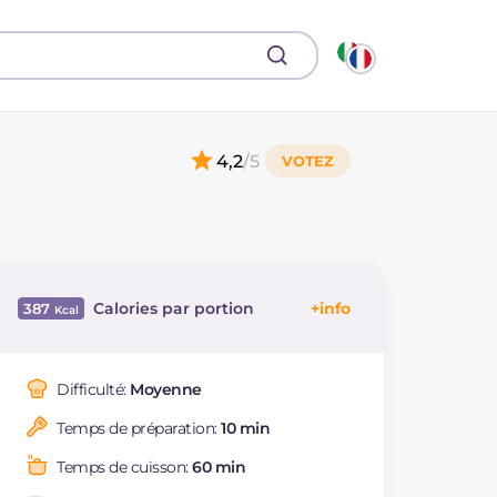
4,2
/5
Calories par portion
387
Énergie
Kcal
387
Glucides
g
26.4
Difficulté:
Moyenne
Dont sucres
g
10.7
Temps de préparation:
10 min
Protéine
g
49.6
Graisses
g
9.2
Temps de cuisson:
60 min
dont acides gras
g
1.31