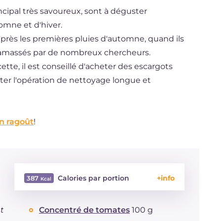
incipal très savoureux, sont à déguster
omne et d'hiver.
après les premières pluies d'automne, quand ils
e ramassés par de nombreux chercheurs.
cette, il est conseillé d'acheter des escargots
viter l'opération de nettoyage longue et
n ragoût
!
Calories par portion
387
Énergie
Kcal
387
t
Concentré de tomates
100 g
Glucides
g
26.4