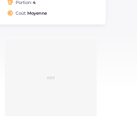
saturés
Portion:
4
Fibre
g
2.5
Coût:
Moyenne
Cholestérol
mg
130
Sodium
mg
719