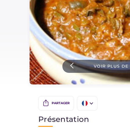
Sauces
Dernieres recettes
IT Website
VOIR PLUS DE
Facebook
Instagram
TikTok
YouTube
PARTAGER
IT
Présentation
EN