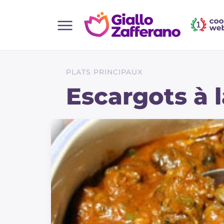
Home
Toutes les recettes
PLATS PRINCIPAUX
Aperitifs
Escargots à l
Salades
Plats principaux
Boissons et rafraîchissements
Desserts
Accompagnement
Pizzas et focaccia
Gateaux et patisserie