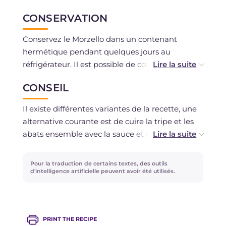
CONSERVATION
Conservez le Morzello dans un contenant
hermétique pendant quelques jours au
réfrigérateur. Il est possible de congeler la
préparation si des ingrédients frais ont été
CONSEIL
utilisés.
Il existe différentes variantes de la recette, une
alternative courante est de cuire la tripe et les
abats ensemble avec la sauce et non
séparément. Pour savourer au mieux le
Morzello, accompagnez-le de la pitta calabraise,
Pour la traduction de certains textes, des outils
et il deviendra un street food irrésistible.
d'intelligence artificielle peuvent avoir été utilisés.
PRINT THE RECIPE