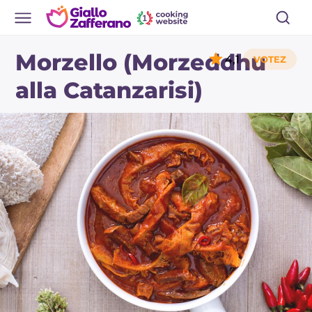
Morzello (Morzeddhu
4,1
alla Catanzarisi)