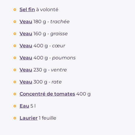
Sel fin
à volonté
Veau
180 g -
trachée
Veau
160 g -
graisse
Veau
400 g -
cœur
Veau
400 g -
poumons
Veau
230 g -
ventre
Veau
300 g -
rate
Concentré de tomates
400 g
Eau
5 l
Laurier
1 feuille