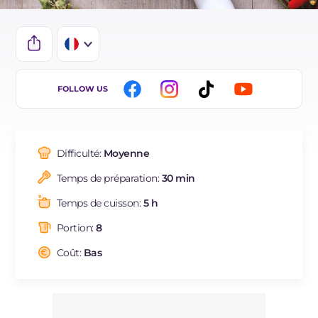
IT
FOLLOW US
EN
DE
Difficulté:
Moyenne
ES
Temps de préparation:
30 min
BR
Temps de cuisson:
5 h
NL
Portion:
8
JA
Coût:
Bas