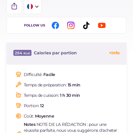
IT
FOLLOW US
EN
DE
Calories par portion
254
BR
Énergie
Kcal
254
ES
Glucides
g
23.3
Difficulté:
Facile
NL
Dont sucres
g
2.6
Temps de préparation:
15 min
Protéine
g
20
Graisses
g
9
Temps de cuisson:
1 h 30 min
dont acides gras saturés
g
3.17
Portion:
12
Fibre
g
2.2
Cholestérol
Coût:
Moyenne
mg
55
Sodium
mg
511
Notes
NOTE DE LA RÉDACTION : pour une
réussite parfaite, nous vous suggérons d'acheter