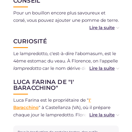
CONSEIL
Pour un bouillon encore plus savoureux et
corsé, vous pouvez ajouter une pomme de terre.
Ne manquez pas non plus la recette du risotto
CURIOSITÉ
au lampredotto, une revisite gourmande !
Le lampredotto, c'est-à-dire l'abomasum, est le
4ème estomac du veau. À Florence, on l'appelle
lampredotto
car le nom dérive de la lamproie,
une anguille qui tournait dans l'Arno et dont il
LUCA FARINA DE "I'
rappelle la forme et les caractéristiques
BARACCHINO"
esthétiques.
Luca Farina est le propriétaire de "
I'
Celle du lampredotto est une recette très
Baracchino
" à Castellanza (VA), où il prépare
ancienne, datant de plus de 100 ans.
chaque jour le lampredotto. Florentin de
souche, son sandwich au lampredotto est
C'est un street food typique et il se consomme
spécial, servi à la manière classique seulement
Pour la traduction de certains textes, des outils