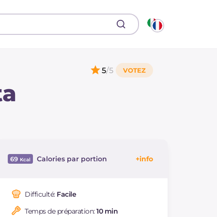
5
/5
ta
Calories par portion
69
Énergie
Kcal
69
Glucides
g
9.7
Difficulté:
Facile
Dont sucres
g
1.9
Temps de préparation:
10 min
Protéine
g
2.3