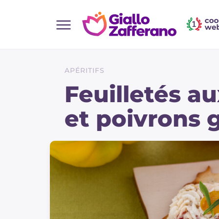
Home
Toutes les recettes
APÉRITIFS
Aperitifs
Feuilletés au
Salades
et poivrons g
Plats principaux
Boissons et rafraîchissements
Desserts
Accompagnement
Pizzas et focaccia
Gateaux et patisserie