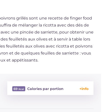
 poivrons grillés sont une recette de finger food
 suffira de mélanger la ricotta avec des dés de
t avec une pincée de sarriette, pour obtenir une
es feuilletés aux olives et à servir à table lors
les feuilletés aux olives avec ricotta et poivrons
vron et de quelques feuilles de sarriette : vous
x et appétissants.
Calories par portion
69
Énergie
Kcal
69
Glucides
g
9.7
Dont sucres
g
1.9