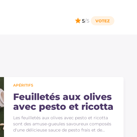
5
/5
APÉRITIFS
Feuilletés aux olives
avec pesto et ricotta
Les feuilletés aux olives avec pesto et ricotta
sont des amuse-gueules savoureux composés
d'une délicieuse sauce de pesto frais et de
ricotta…