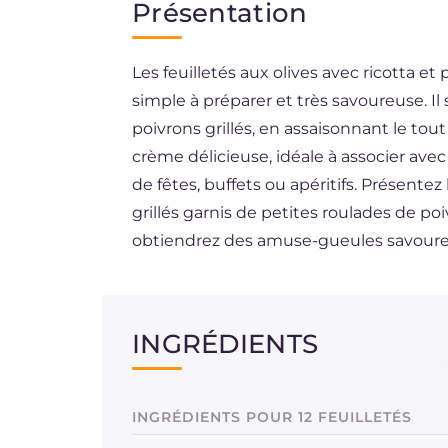
Présentation
EN
Les feuilletés aux olives avec ricotta et
ES
simple à préparer et très savoureuse. Il
BR
poivrons grillés, en assaisonnant le tou
DE
crème délicieuse, idéale à associer avec d
de fêtes, buffets ou apéritifs. Présentez 
NL
grillés garnis de petites roulades de poi
obtiendrez des amuse-gueules savoureu
INGRÉDIENTS
INGRÉDIENTS POUR 12 FEUILLETÉS