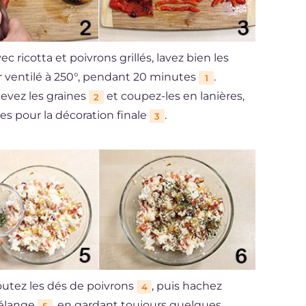
ec ricotta et poivrons grillés, lavez bien les
our ventilé à 250°, pendant 20 minutes
.
1
levez les graines
et coupez-les en lanières,
2
es pour la décoration finale
.
3
joutez les dés de poivrons
, puis hachez
4
mélange
, en gardant toujours quelques