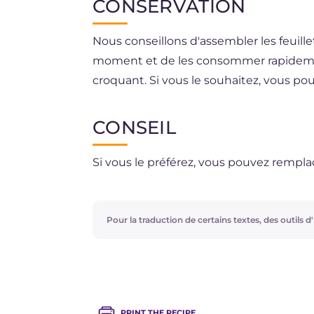
CONSERVATION
Nous conseillons d'assembler les feuillet
moment et de les consommer rapidemen
croquant. Si vous le souhaitez, vous pou
poivrons grillés au réfrigérateur, dans
maximum.
CONSEIL
Si vous le préférez, vous pouvez remplace
Pour la traduction de certains textes, des outils d'i
PRINT THE RECIPE