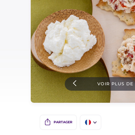
Sauces
Dernieres recettes
IT Website
Facebook
Instagram
VOIR PLUS DE
TikTok
YouTube
PARTAGER
IT