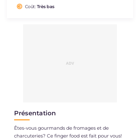
dont acides gras saturés
g
2.08
Coût:
Très bas
Fibre
g
0.3
Cholestérol
mg
13
Sodium
mg
193
Présentation
Êtes-vous gourmands de fromages et de
charcuteries? Ce finger food est fait pour vous!