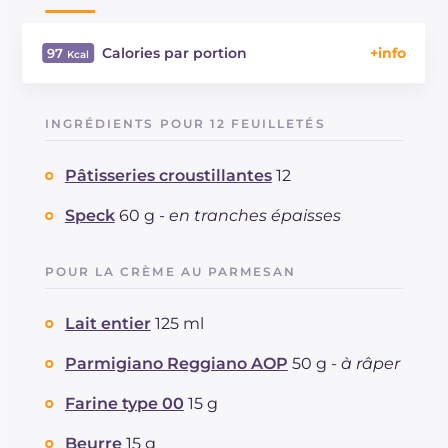
Calories par portion
97
Énergie
Kcal
97
Glucides
g
9.5
INGRÉDIENTS POUR 12 FEUILLETÉS
Dont sucres
g
0.8
Protéine
g
4.2
Pâtisseries croustillantes
12
Graisses
g
4.6
dont acides gras saturés
Speck
60 g -
en tranches épaisses
g
2.08
Fibre
g
0.3
Cholestérol
mg
13
POUR LA CRÈME AU PARMESAN
Sodium
mg
193
Lait entier
125 ml
Parmigiano Reggiano AOP
50 g -
à râper
Farine type 00
15 g
Beurre
15 g