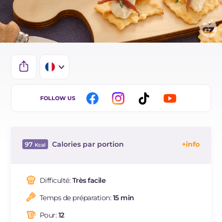
IT
FOLLOW US
EN
DE
Calories par portion
97
ES
Énergie
Kcal
97
BR
Glucides
g
9.5
Difficulté:
Très facile
NL
Dont sucres
g
0.8
Temps de préparation:
15 min
Protéine
g
4.2
Graisses
g
4.6
Pour:
12