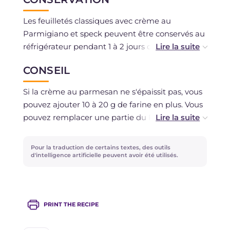
Les feuilletés classiques avec crème au
Parmigiano et speck peuvent être conservés au
réfrigérateur pendant 1 à 2 jours dans un
récipient hermétique.
CONSEIL
Si de la crème au parmesan devait rester, elle
peut être conservée au réfrigérateur pendant 2
Si la crème au parmesan ne s'épaissit pas, vous
à 3 jours, couverte de film plastique.
pouvez ajouter 10 à 20 g de farine en plus. Vous
pouvez remplacer une partie du Parmigiano
par du pecorino afin de donner un goût plus
prononcé à la crème.
Pour la traduction de certains textes, des outils
d'intelligence artificielle peuvent avoir été utilisés.
PRINT THE RECIPE