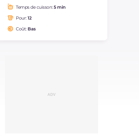
Graisses
g
3.2
Temps de cuisson:
5 min
dont acides gras
g
0.54
saturés
Pour:
12
Fibre
g
0.8
Coût:
Bas
Sodium
mg
165