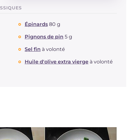
Énergie
Kcal
66
ASSIQUES
Glucides
g
7.9
Dont sucres
g
1
Épinards
80 g
Protéine
g
1.3
Graisses
g
3.2
Pignons de pin
5 g
dont acides gras saturés
g
0.54
Sel fin
à volonté
Fibre
g
0.8
Sodium
mg
165
Huile d'olive extra vierge
à volonté