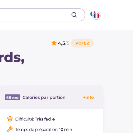
4,5
/5
rds,
Calories par portion
66
Énergie
Kcal
66
Glucides
g
7.9
Difficulté:
Très facile
Dont sucres
g
1
Temps de préparation:
10 min
Protéine
g
1.3