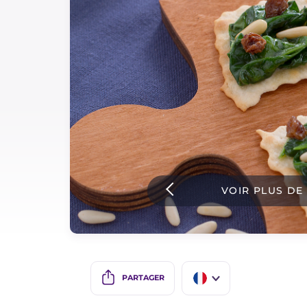
Sauces
Dernieres recettes
IT Website
Facebook
Instagram
VOIR PLUS DE
TikTok
YouTube
PARTAGER
IT