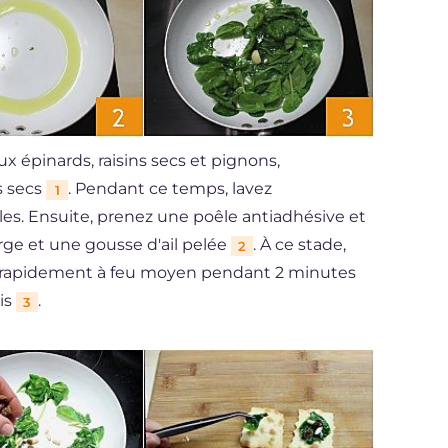
ux épinards, raisins secs et pignons,
s secs
. Pendant ce temps, lavez
1
es. Ensuite, prenez une poêle antiadhésive et
ierge et une gousse d'ail pelée
. À ce stade,
2
ter rapidement à feu moyen pendant 2 minutes
ris
.
3