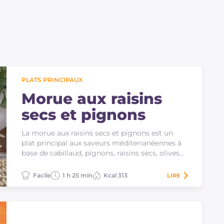
PLATS PRINCIPAUX
Morue aux raisins
secs et pignons
La morue aux raisins secs et pignons est un
plat principal aux saveurs méditerranéennes à
base de cabillaud, pignons, raisins secs, olives
et…
Facile
1 h 25 min
Kcal 313
LIRE