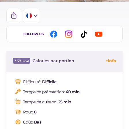
IT
FOLLOW US
EN
ES
Calories par portion
337
DE
Énergie
Kcal
337
BR
Glucides
g
62.9
Difficulté:
Difficile
NL
Dont sucres
g
1.6
Temps de préparation:
40 min
Protéine
g
10.2
Graisses
g
4.9
Temps de cuisson:
25 min
dont acides gras saturés
g
0.75
Pour:
8
Fibre
g
3.3
Sodium
Coût:
Bas
mg
752