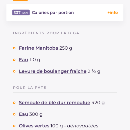
Calories par portion
337
Énergie
Kcal
337
Glucides
g
62.9
INGRÉDIENTS POUR LA BIGA
Dont sucres
g
1.6
Protéine
g
10.2
Farine Manitoba
250 g
Graisses
g
4.9
dont acides gras saturés
Eau
110 g
g
0.75
Fibre
g
3.3
Levure de boulanger fraîche
2 ½ g
Sodium
mg
752
POUR LA PÂTE
Semoule de blé dur remoulue
420 g
Eau
300 g
Olives vertes
100 g -
dénoyautées