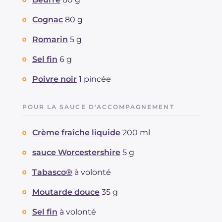
Fibre
g
2
Cholestérol
Cognac
80 g
mg
207
Sodium
mg
974
Romarin
5 g
Sel fin
6 g
Poivre noir
1 pincée
POUR LA SAUCE D'ACCOMPAGNEMENT
Crème fraîche liquide
200 ml
sauce Worcestershire
5 g
Tabasco®
à volonté
Moutarde douce
35 g
Sel fin
à volonté