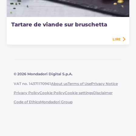
Tartare de viande sur bruschetta
LIRE
© 2026 Mondadori Digital S.p.A.
VAT no. 14371170961
About us
Terms of Use
Privacy Notice
Privacy Policy
Cookie Policy
Cookie settings
Disclaimer
Code of Ethics
Mondadori Group