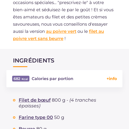
occasions spéciales... "prescrivez-le" à votre
bien-aimé et séduisez-le par le goût ! Et si vous
êtes amateurs du filet et des petites crèmes
savoureuses, nous vous conseillons d'essayer
aussi la version
au poivre vert
ou le
filet au
poivre vert sans beurre
!
INGRÉDIENTS
Calories par portion
682
Énergie
Kcal
682
Glucides
g
16.1
Filet de bœuf
800 g -
(4 tranches
Dont sucres
g
4.1
épaisses)
Protéine
g
45.8
Farine type 00
50 g
Graisses
g
43.5
dont acides gras saturés
g
21.71
Beurre
80 g