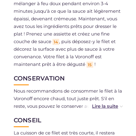
mélanger à feu doux pendant environ 3-4
minutes jusqu'à ce que la sauce ait légèrement
épaissi, devenant crémeuse. Maintenant, vous
avez tous les ingrédients prêts pour dresser le
plat ! Prenez une assiette et créez une fine
couche de sauce
, puis déposez-y le filet et
14
décorez la surface avec plus de sauce à votre
convenance. Votre filet à la Voronoff est
maintenant prêt à être dégusté
!
15
CONSERVATION
Nous recommandons de consommer le filet à la
Voronoff encore chaud, tout juste prêt. S'il en
reste, vous pouvez le conserver au réfrigérateur
pendant au maximum 1 jour bien fermé dans
CONSEIL
un contenant hermétique.
La cuisson de ce filet est très courte, il restera