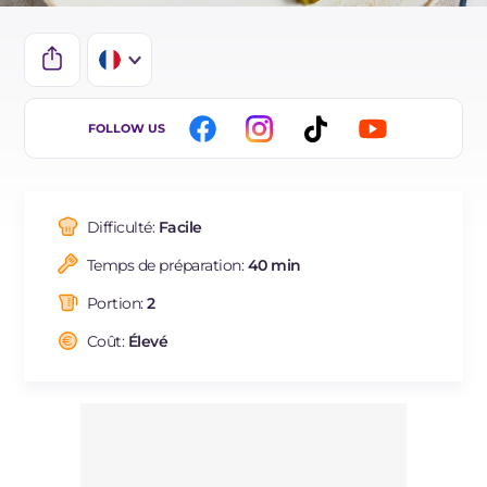
IT
FOLLOW US
EN
DE
Difficulté:
Facile
ES
Temps de préparation:
40 min
BR
Portion:
2
NL
Coût:
Élevé