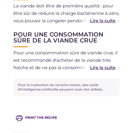
La viande doit être de première qualité : pour
être sûr de réduire la charge bactérienne à zéro,
vous pouvez la congeler pendant au moins 24
heures à -20 degrés.
POUR UNE CONSOMMATION
SÛRE DE LA VIANDE CRUE
Vous pouvez remplacer les condiments selon
vos préférences en utilisant par exemple des
Pour une consommation sûre de viande crue, il
olives, des tomates séchées ou du zeste de
est recommandé d'acheter de la viande très
citron pour une saveur plus méditerranéenne !
fraîche et de ne pas la consommer si des
changements de couleur ou d'odeur sont
remarqués. Pour plus d'informations, nous vous
Pour la traduction de certains textes, des outils
renvoyons aux
lignes directrices du Ministère
d'intelligence artificielle peuvent avoir été utilisés.
de la Santé
.
PRINT THE RECIPE