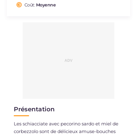
Cholestérol
Coût:
Moyenne
mg
6
Sodium
mg
118
Présentation
Les schiacciate avec pecorino sardo et miel de
corbezzolo sont de délicieux amuse-bouches