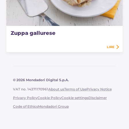
Zuppa gallurese
LIRE
© 2026 Mondadori Digital S.p.A.
VAT no. 14371170961
About us
Terms of Use
Privacy Notice
Privacy Policy
Cookie Policy
Cookie settings
Disclaimer
Code of Ethics
Mondadori Group