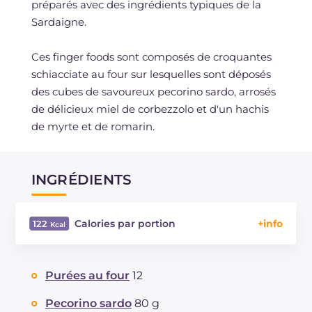
préparés avec des ingrédients typiques de la
Sardaigne.
Ces finger foods sont composés de croquantes
schiacciate au four sur lesquelles sont déposés
des cubes de savoureux pecorino sardo, arrosés
de délicieux miel de corbezzolo et d'un hachis
de myrte et de romarin.
INGRÉDIENTS
Calories par portion
122
Énergie
Kcal
122
Glucides
g
20.1
Purées au four
12
Dont sucres
g
12.5
Protéine
g
2.9
Pecorino sardo
80 g