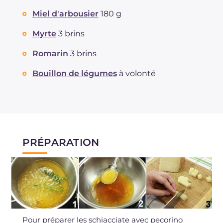
Graisses
g
3.3
Miel d'arbousier
180 g
dont acides gras saturés
g
1.34
Fibre
g
0.4
Myrte
3 brins
Cholestérol
mg
6
Romarin
3 brins
Sodium
mg
118
Bouillon de légumes
à volonté
PRÉPARATION
Pour préparer les schiacciate avec pecorino