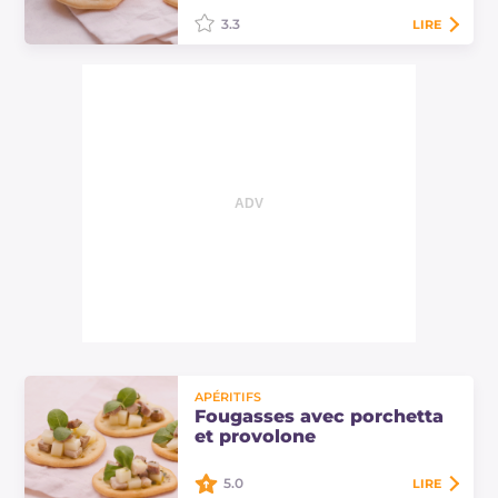
3.3
LIRE
Les fougasses aux poivrons et
scamorza sont de savoureux
amuse-gueules à base de roulades
de poivrons avec une garniture de
scamorza au goût épicé.
APÉRITIFS
Fougasses avec porchetta
et provolone
5.0
LIRE