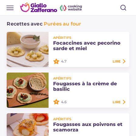
Recettes avec
Purées au four
APÉRITIFS
Focaccines avec pecorino
sarde et miel
4.7
LIRE
Les focaccines avec pecorino sarde
APÉRITIFS
et miel d'arbousier sont de
Fougasses à la crème de
délicieuses bouchées préparées
basilic
avec des ingrédients typiques de la
Sardaigne.
4.6
LIRE
Les fougasses à la crème de basilic
APÉRITIFS
sont des entrées préparées avec
Fougasses aux poivrons et
une crème de robiola au basilic et
scamorza
garnies de tomates cerises confites.