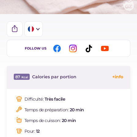
IT
FOLLOW US
EN
ES
Calories par portion
87
DE
Énergie
Kcal
87
BR
Glucides
g
10.5
Difficulté:
Très facile
NL
Dont sucres
g
2.2
Temps de préparation:
20 min
Protéine
g
2.7
Graisses
g
3.8
Temps de cuisson:
20 min
dont acides gras saturés
g
1.21
Pour:
12
Fibre
g
0.8