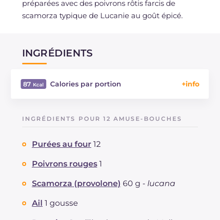
préparées avec des poivrons rôtis farcis de
scamorza typique de Lucanie au goût épicé.
INGRÉDIENTS
Calories par portion
87
Énergie
Kcal
87
Glucides
g
10.5
INGRÉDIENTS POUR 12 AMUSE-BOUCHES
Dont sucres
g
2.2
Protéine
g
2.7
Purées au four
12
Graisses
g
3.8
dont acides gras saturés
Poivrons rouges
1
g
1.21
Fibre
g
0.8
Scamorza (provolone)
60 g -
lucana
Cholestérol
mg
5
Sodium
mg
146
Ail
1 gousse