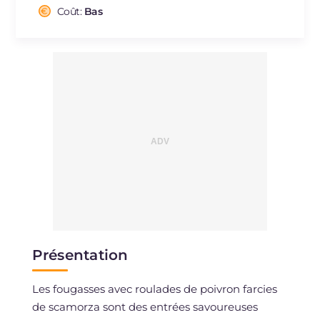
Cholestérol
Coût:
Bas
mg
5
Sodium
mg
146
Présentation
Les fougasses avec roulades de poivron farcies
de scamorza sont des entrées savoureuses