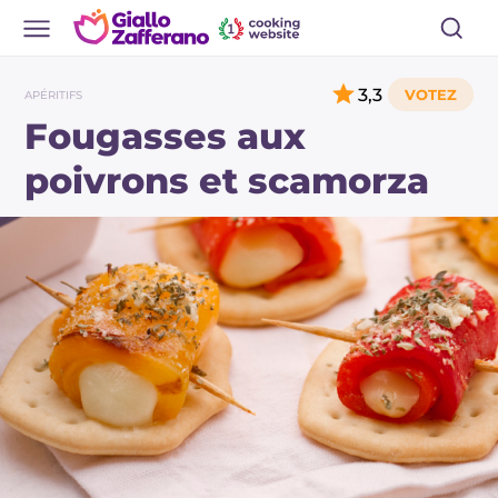
3,3
APÉRITIFS
Fougasses aux
poivrons et scamorza