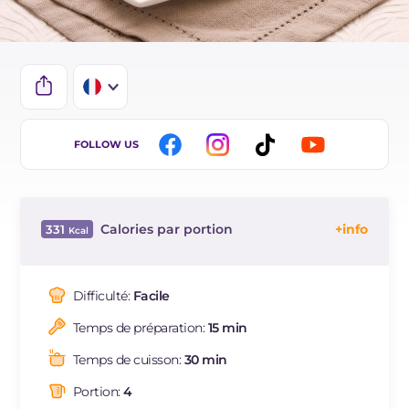
IT
FOLLOW US
EN
ES
Calories par portion
331
BR
Énergie
Kcal
331
DE
Glucides
g
6.6
Difficulté:
Facile
NL
Dont sucres
g
6.4
Temps de préparation:
15 min
Protéine
g
21.5
Graisses
g
24.3
Temps de cuisson:
30 min
dont acides gras saturés
g
13.45
Portion:
4
Fibre
g
0.9