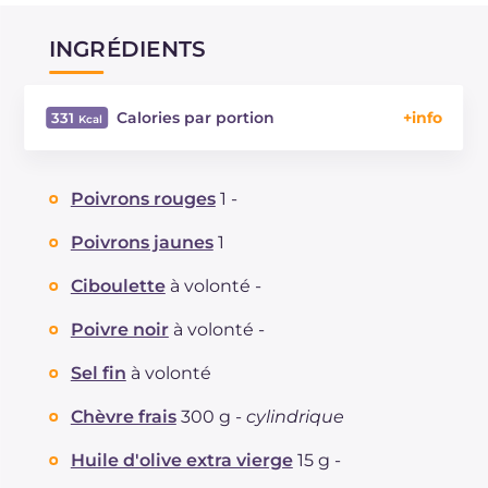
INGRÉDIENTS
Calories par portion
331
Énergie
Kcal
331
Glucides
g
6.6
Poivrons rouges
1 -
Dont sucres
g
6.4
Protéine
g
21.5
Poivrons jaunes
1
Graisses
g
24.3
Ciboulette
à volonté -
dont acides gras saturés
g
13.45
Fibre
g
0.9
Poivre noir
à volonté -
Cholestérol
mg
77
Sel fin
à volonté
Sodium
mg
1723
Chèvre frais
300 g -
cylindrique
Huile d'olive extra vierge
15 g -