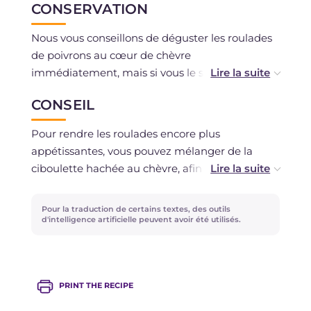
CONSERVATION
Nous vous conseillons de déguster les roulades
de poivrons au cœur de chèvre
immédiatement, mais si vous le souhaitez, vous
pouvez les conserver au réfrigérateur, dans un
CONSEIL
récipient hermétique, pendant 1 jour maximum.
Pour rendre les roulades encore plus
appétissantes, vous pouvez mélanger de la
ciboulette hachée au chèvre, afin de créer un
agréable contraste de couleurs.
Pour la traduction de certains textes, des outils
d'intelligence artificielle peuvent avoir été utilisés.
PRINT THE RECIPE