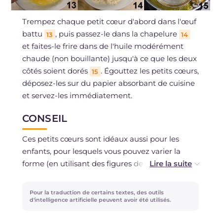
Trempez chaque petit cœur d'abord dans l'œuf
battu
, puis passez-le dans la chapelure
13
14
et faites-le frire dans de l'huile modérément
chaude (non bouillante) jusqu'à ce que les deux
côtés soient dorés
. Égouttez les petits cœurs,
15
déposez-les sur du papier absorbant de cuisine
et servez-les immédiatement.
CONSEIL
Ces petits cœurs sont idéaux aussi pour les
enfants, pour lesquels vous pouvez varier la
forme (en utilisant des figures de fleurs ou
d'animaux) ou la garniture, en utilisant, par
exemple, du jambon cuit et de la mozzarella, ou
Pour la traduction de certains textes, des outils
de la mozzarella et de la tomate, etc...
d'intelligence artificielle peuvent avoir été utilisés.