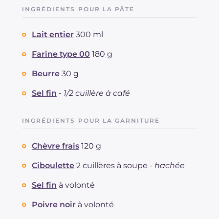
Glucides
g
58.3
INGRÉDIENTS POUR LA PÂTE
Dont sucres
g
5.3
Protéine
g
17.4
Lait entier
300 ml
Graisses
g
78.9
dont acides gras saturés
Farine type 00
180 g
g
21.13
Fibre
g
2.1
Beurre
30 g
Cholestérol
mg
147
Sodium
mg
855
Sel fin
-
1/2 cuillère à café
INGRÉDIENTS POUR LA GARNITURE
Chèvre frais
120 g
Ciboulette
2 cuillères à soupe -
hachée
Sel fin
à volonté
Poivre noir
à volonté