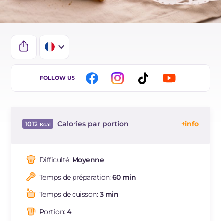
IT
FOLLOW US
EN
ES
Calories par portion
1012
DE
Énergie
Kcal
1012
BR
Glucides
g
58.3
Difficulté:
Moyenne
NL
Dont sucres
g
5.3
Temps de préparation:
60 min
Protéine
g
17.4
Graisses
g
78.9
Temps de cuisson:
3 min
dont acides gras saturés
g
21.13
Portion:
4
Fibre
g
2.1