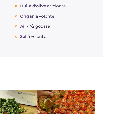
Huile d'olive
à volonté
Fibre
g
0.9
Cholestérol
mg
15
Origan
à volonté
Sodium
mg
273
Ail
-
1/2 gousse
Sel
à volonté