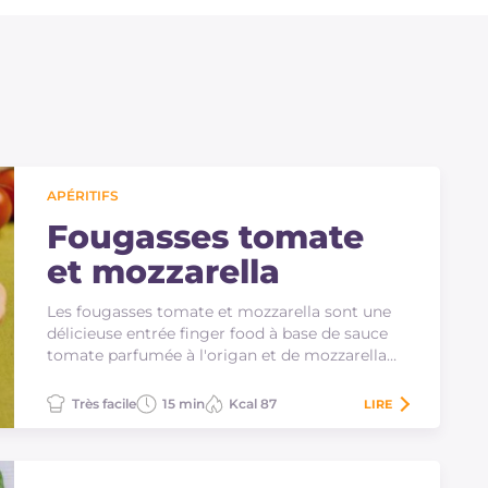
APÉRITIFS
Fougasses tomate
et mozzarella
Les fougasses tomate et mozzarella sont une
délicieuse entrée finger food à base de sauce
tomate parfumée à l'origan et de mozzarella
fondante.
Très facile
15 min
Kcal 87
LIRE