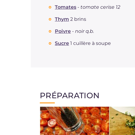
Tomates
-
tomate cerise 12
Thym
2 brins
Poivre
-
noir q.b.
Sucre
1 cuillère à soupe
PRÉPARATION