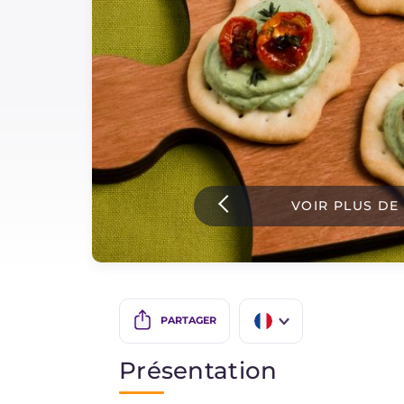
Sauces
Dernieres recettes
IT Website
VOIR PLUS DE
Facebook
Instagram
TikTok
YouTube
PARTAGER
IT
Présentation
EN