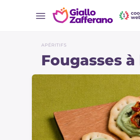
Home
Toutes les recettes
APÉRITIFS
Aperitifs
Fougasses à 
Salades
Plats principaux
Boissons et rafraîchissements
Desserts
Accompagnement
Pizzas et focaccia
Gateaux et patisserie