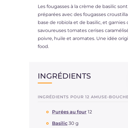
Les fougasses à la crème de basilic sont
ES
préparées avec des fougasses croustil
DE
base de robiola et de basilic, et garnies
BR
savoureuses tomates cerises caramélisé
poivre, huile et aromates. Une idée ori
NL
food.
INGRÉDIENTS
INGRÉDIENTS POUR 12 AMUSE-BOUCH
Purées au four
12
Basilic
30 g