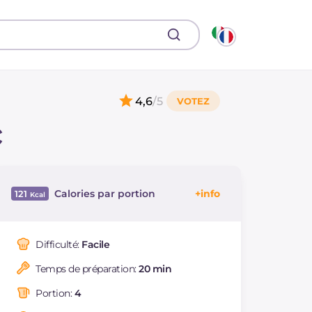
4,6
/5
c
Calories par portion
121
Énergie
Kcal
121
Glucides
g
9.9
Difficulté:
Facile
Dont sucres
g
2.2
Temps de préparation:
20 min
Protéine
g
4.7
Graisses
g
7
Portion:
4
dont acides gras
g
3.11