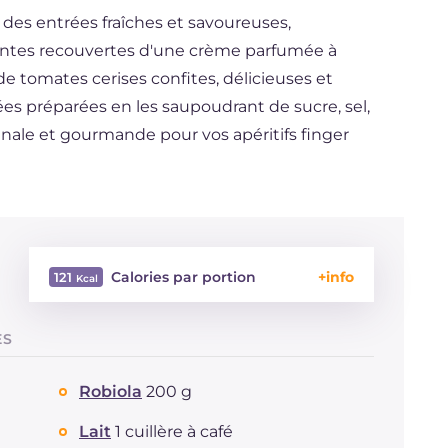
 des entrées fraîches et savoureuses,
lantes recouvertes d'une crème parfumée à
 de tomates cerises confites, délicieuses et
es préparées en les saupoudrant de sucre, sel,
ginale et gourmande pour vos apéritifs finger
Calories par portion
121
Énergie
Kcal
121
ES
Glucides
g
9.9
Dont sucres
g
2.2
Robiola
200 g
Protéine
g
4.7
Graisses
g
7
Lait
1 cuillère à café
dont acides gras saturés
g
3.11