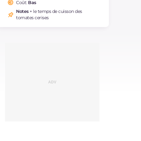
saturés
Coût:
Bas
Fibre
g
0.9
Notes
+ le temps de cuisson des
tomates cerises
Cholestérol
mg
15
Sodium
mg
273