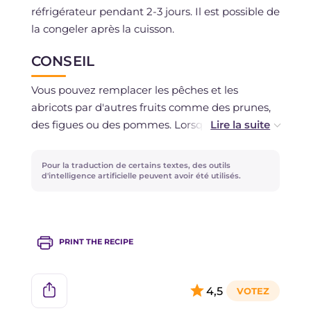
réfrigérateur pendant 2-3 jours. Il est possible de
la congeler après la cuisson.
CONSEIL
Vous pouvez remplacer les pêches et les
abricots par d'autres fruits comme des prunes,
des figues ou des pommes. Lorsque les pêches
et les abricots ne seront plus de saison, vous
pourrez utiliser ceux au sirop ou à l'alcool (dans
Pour la traduction de certains textes, des outils
ce cas, choisissez des boissons alcoolisées de
d'intelligence artificielle peuvent avoir été utilisés.
degré moyen au goût doux comme le muscat
ou le passito) et remplacez une partie de l'eau
par le liquide de conservation en prenant soin
PRINT THE RECIPE
de réduire la dose de sucre dans le cas du sirop.
4,5