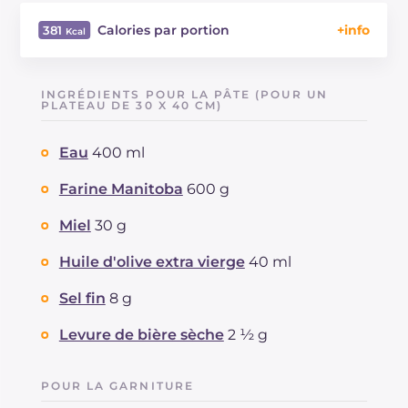
Calories par portion
381
Énergie
Kcal
381
Glucides
g
65.3
INGRÉDIENTS POUR LA PÂTE (POUR UN
Dont sucres
PLATEAU DE 30 X 40 CM)
g
15.3
Protéine
g
10.1
Eau
400 ml
Graisses
g
8.8
dont acides gras saturés
g
1.31
Farine Manitoba
600 g
Fibre
g
2.7
Sodium
Miel
30 g
mg
396
Huile d'olive extra vierge
40 ml
Sel fin
8 g
Levure de bière sèche
2 ½ g
POUR LA GARNITURE