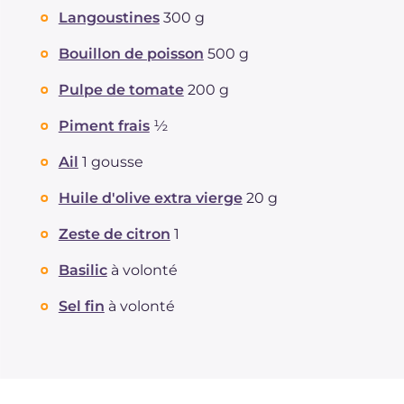
Graisses
g
6.5
Langoustines
300 g
dont acides gras saturés
g
1.04
Fibre
g
2.4
Bouillon de poisson
500 g
Cholestérol
mg
71
Pulpe de tomate
200 g
Sodium
mg
477
Piment frais
½
Ail
1 gousse
Huile d'olive extra vierge
20 g
Zeste de citron
1
Basilic
à volonté
Sel fin
à volonté