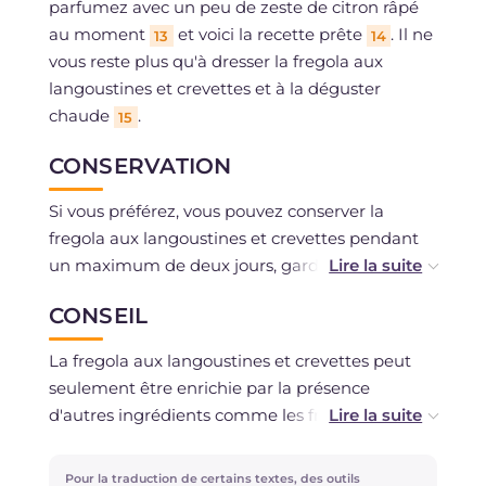
parfumez avec un peu de zeste de citron râpé
au moment
et voici la recette prête
. Il ne
13
14
vous reste plus qu'à dresser la fregola aux
langoustines et crevettes et à la déguster
chaude
.
15
CONSERVATION
Si vous préférez, vous pouvez conserver la
fregola aux langoustines et crevettes pendant
un maximum de deux jours, gardez-la au
réfrigérateur dans un récipient en verre couvert.
CONSEIL
Si nécessaire, elle peut également être
congelée, gardez à l'esprit que la consistance
La fregola aux langoustines et crevettes peut
sera différente.
seulement être enrichie par la présence
d'autres ingrédients comme les fruits de mer,
mieux vaut les ouvrir à part cependant, ou
encore des petits poulpes, calamars et tout
Pour la traduction de certains textes, des outils