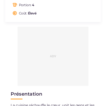
dont acides gras saturés
g
1.04
Portion:
4
Fibre
g
2.4
Cholestérol
Coût:
Élevé
mg
71
Sodium
mg
477
Présentation
La cuisine réchauffe le cœur, unit les gens et les