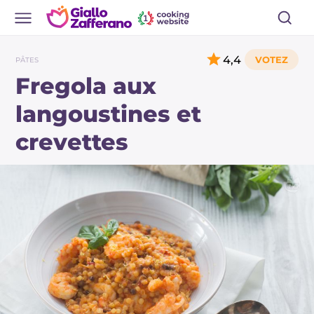
4,4
PÂTES
Fregola aux
langoustines et
crevettes