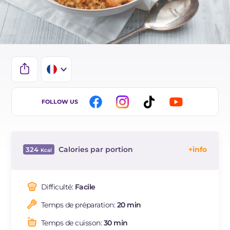
IT
FOLLOW US
EN
ES
Calories par portion
324
DE
Énergie
Kcal
324
BR
Glucides
g
50.2
Difficulté:
Facile
NL
Dont sucres
g
5.1
Temps de préparation:
20 min
Protéine
g
16.3
Graisses
g
6.5
Temps de cuisson:
30 min