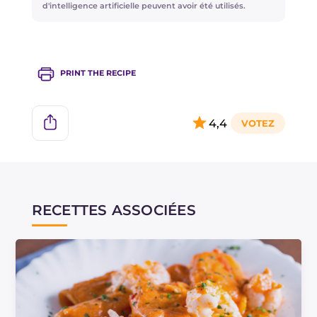
autre mollusque que vous estimez approprié
d'intelligence artificielle peuvent avoir été utilisés.
pour rendre le plat spécial !
PRINT THE RECIPE
4,4
RECETTES ASSOCIÉES