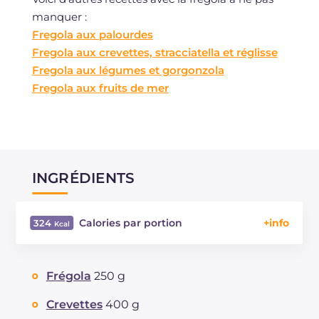
manquer :
Fregola aux palourdes
Fregola aux crevettes, stracciatella et réglisse
Fregola aux légumes et gorgonzola
Fregola aux fruits de mer
INGRÉDIENTS
Calories par portion
324
Énergie
Kcal
324
Glucides
g
50.2
Frégola
250 g
Dont sucres
g
5.1
Protéine
g
16.3
Crevettes
400 g