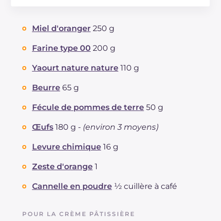
Énergie
Kcal
406
Glucides
g
66.2
Miel d'oranger
250 g
Dont sucres
g
38.6
Protéine
g
8.4
Farine type 00
200 g
Graisses
g
11.9
Yaourt nature nature
110 g
dont acides gras saturés
g
6.04
Fibre
g
1.3
Beurre
65 g
Cholestérol
mg
178
Fécule de pommes de terre
50 g
Sodium
mg
59
Œufs
180 g -
(environ 3 moyens)
Levure chimique
16 g
Zeste d'orange
1
Cannelle en poudre
½ cuillère à café
POUR LA CRÈME PÂTISSIÈRE