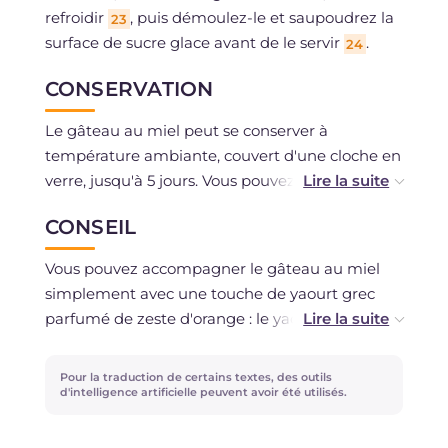
refroidir
, puis démoulez-le et saupoudrez la
23
surface de sucre glace avant de le servir
.
24
CONSERVATION
Le gâteau au miel peut se conserver à
température ambiante, couvert d'une cloche en
verre, jusqu'à 5 jours. Vous pouvez le congeler
une fois cuit. La crème pâtissière se conserve
CONSEIL
pendant quelques jours au réfrigérateur,
couverte de film alimentaire, ou elle peut être
Vous pouvez accompagner le gâteau au miel
congelée.
simplement avec une touche de yaourt grec
parfumé de zeste d'orange : le yaourt apportera
de la fraîcheur et sublimera la douceur naturelle
du gâteau apportée par le miel. En alternative
Pour la traduction de certains textes, des outils
au miel d'oranger, vous pouvez utiliser un miel
d'intelligence artificielle peuvent avoir été utilisés.
toutes fleurs ou une autre qualité de votre
choix.