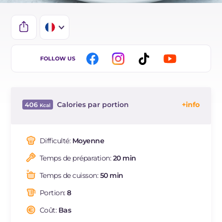
IT
FOLLOW US
EN
DE
Calories par portion
406
ES
Énergie
Kcal
406
BR
Glucides
g
66.2
Difficulté:
Moyenne
NL
Dont sucres
g
38.6
Temps de préparation:
20 min
Protéine
g
8.4
Graisses
g
11.9
Temps de cuisson:
50 min
dont acides gras saturés
g
6.04
Portion:
8
Fibre
g
1.3
Cholestérol
Coût:
Bas
mg
178