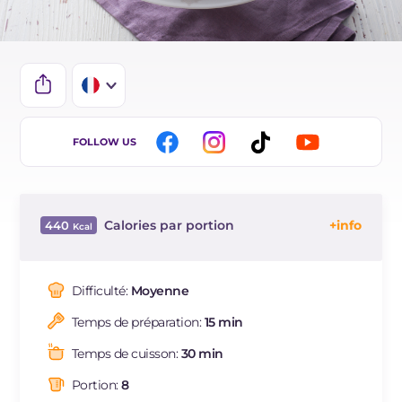
IT
FOLLOW US
EN
ES
Calories par portion
440
DE
Énergie
Kcal
440
BR
Glucides
g
50.3
Difficulté:
Moyenne
NL
Dont sucres
g
34.5
Temps de préparation:
15 min
Protéine
g
8.2
Graisses
g
22.9
Temps de cuisson:
30 min
dont acides gras saturés
g
12.9
Portion:
8
Fibre
g
0.7