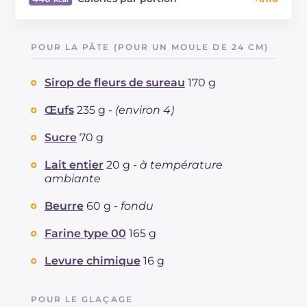
Énergie
Kcal
440
Glucides
g
50.3
POUR LA PÂTE (POUR UN MOULE DE 24 CM)
Dont sucres
g
34.5
Protéine
g
8.2
Sirop de fleurs de sureau
170 g
Graisses
g
22.9
dont acides gras saturés
Œufs
235 g -
(environ 4)
g
12.9
Fibre
g
0.7
Sucre
70 g
Cholestérol
mg
162
Sodium
mg
328
Lait entier
20 g -
à température
ambiante
Beurre
60 g -
fondu
Farine type 00
165 g
Levure chimique
16 g
POUR LE GLAÇAGE