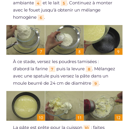
ambiante
et le lait
. Continuez à monter
4
5
avec le fouet jusqu'à obtenir un mélange
homogène
.
6
À ce stade, versez les poudres tamisées :
d'abord la farine
puis la levure
. Mélangez
7
8
avec une spatule puis versez la pâte dans un
moule beurré de 24 cm de diamètre
.
9
La pâte est prête pour la cuisson
: faites
10