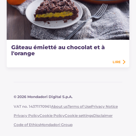
Gâteau émietté au chocolat et à
l'orange
LIRE
© 2026 Mondadori Digital S.p.A.
VAT no. 14371170961
About us
Terms of Use
Privacy Notice
Privacy Policy
Cookie Policy
Cookie settings
Disclaimer
Code of Ethics
Mondadori Group