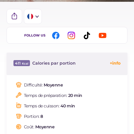
IT
FOLLOW US
EN
DE
Calories par portion
411
ES
Énergie
Kcal
411
BR
Glucides
g
52.3
Difficulté:
Moyenne
NL
Dont sucres
g
32
Temps de préparation:
20 min
Protéine
g
4.5
Graisses
g
20.3
Temps de cuisson:
40 min
dont acides gras saturés
g
11.69
Portion:
8
Fibre
g
3.6
Cholestérol
Coût:
Moyenne
mg
56