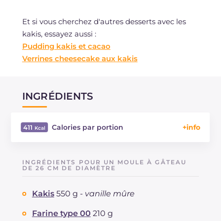
Et si vous cherchez d'autres desserts avec les
kakis, essayez aussi :
Pudding kakis et cacao
Verrines cheesecake aux kakis
INGRÉDIENTS
Calories par portion
411
Énergie
Kcal
411
Glucides
g
52.3
INGRÉDIENTS POUR UN MOULE À GÂTEAU
Dont sucres
DE 26 CM DE DIAMÈTRE
g
32
Protéine
g
4.5
Kakis
550 g -
vanille mûre
Graisses
g
20.3
dont acides gras saturés
g
11.69
Farine type 00
210 g
Fibre
g
3.6