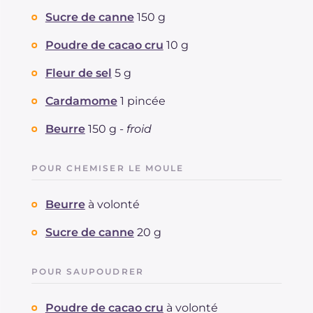
Cholestérol
Sucre de canne
150 g
mg
56
Sodium
mg
156
Poudre de cacao cru
10 g
Fleur de sel
5 g
Cardamome
1 pincée
Beurre
150 g -
froid
POUR CHEMISER LE MOULE
Beurre
à volonté
Sucre de canne
20 g
POUR SAUPOUDRER
Poudre de cacao cru
à volonté