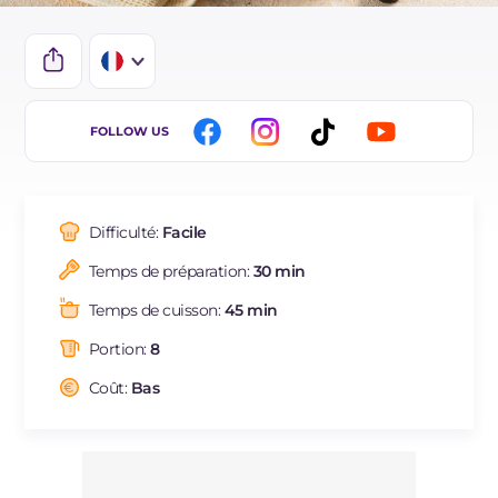
IT
FOLLOW US
EN
DE
Difficulté:
Facile
ES
Temps de préparation:
30 min
BR
Temps de cuisson:
45 min
NL
Portion:
8
Coût:
Bas