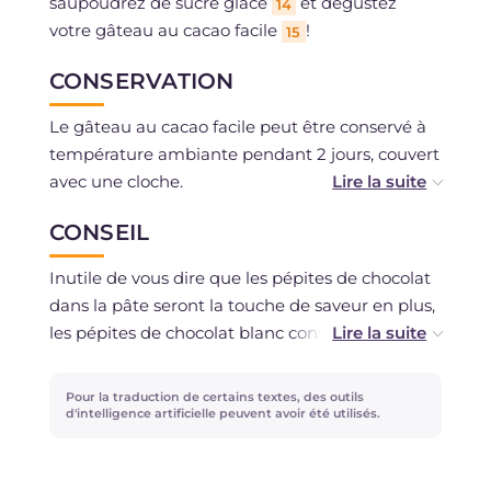
saupoudrez de sucre glace
et dégustez
14
votre gâteau au cacao facile
!
15
CONSERVATION
Le gâteau au cacao facile peut être conservé à
température ambiante pendant 2 jours, couvert
avec une cloche.
CONSEIL
Si vous le souhaitez, vous pouvez également le
congeler, de préférence coupé en tranches.
Inutile de vous dire que les pépites de chocolat
dans la pâte seront la touche de saveur en plus,
les pépites de chocolat blanc conviennent
également... mais si vous souhaitez donner une
note super gourmande à votre gâteau au cacao,
Pour la traduction de certains textes, des outils
versez les pépites sur le gâteau moelleux tout
d'intelligence artificielle peuvent avoir été utilisés.
juste sorti du four : la chaleur les fera fondre et
l'effet sera délicieux!