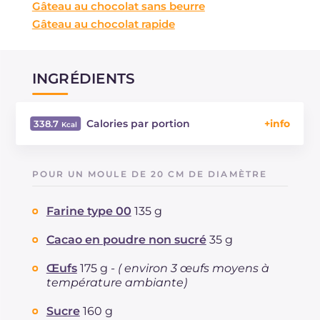
Gâteau au chocolat sans beurre
Gâteau au chocolat rapide
INGRÉDIENTS
Calories par portion
338.7
Énergie
Kcal
338.7
Glucides
g
47.1
POUR UN MOULE DE 20 CM DE DIAMÈTRE
Dont sucres
g
29.3
Protéine
g
8
Farine type 00
135 g
Graisses
g
13.1
dont acides gras saturés
Cacao en poudre non sucré
35 g
g
6.4
Fibre
g
137
Œufs
175 g -
( environ 3 œufs moyens à
Cholestérol
mg
2.2
température ambiante)
Sodium
mg
213.6
Sucre
160 g