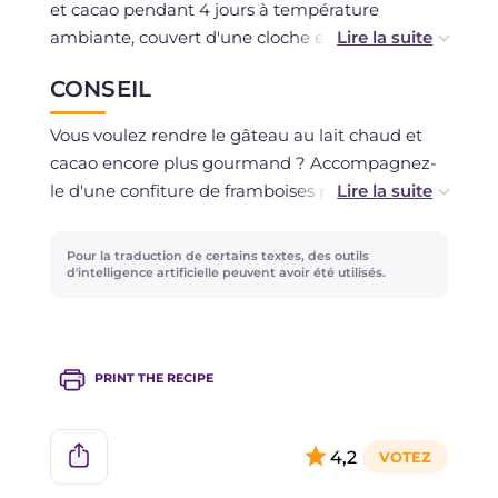
et cacao pendant 4 jours à température
ambiante, couvert d'une cloche en verre.
CONSEIL
Vous pouvez aussi le congeler après l'avoir laissé
refroidir complètement.
Vous voulez rendre le gâteau au lait chaud et
cacao encore plus gourmand ? Accompagnez-
La pâte, une fois prête, doit être cuite
le d'une confiture de framboises pour créer un
immédiatement, donc il n'est pas possible de la
agréable contraste de saveurs.
conserver.
Pour la traduction de certains textes, des outils
Pour une version sans gluten, essayez la recette
d'intelligence artificielle peuvent avoir été utilisés.
du
gâteau au chocolat sans farine
!
PRINT THE RECIPE
4,2