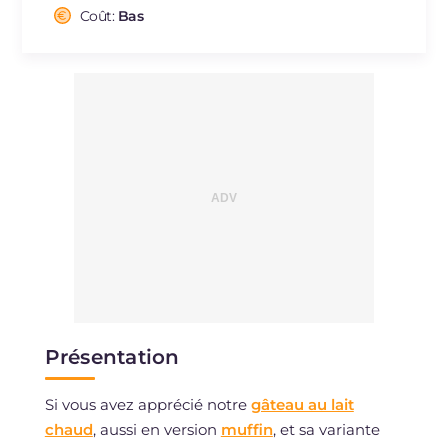
Cholestérol
Coût:
Bas
mg
2.2
Sodium
mg
213.6
Présentation
Si vous avez apprécié notre
gâteau au lait
chaud
, aussi en version
muffin
, et sa variante