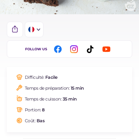
IT
FOLLOW US
EN
DE
Difficulté:
Facile
ES
Temps de préparation:
15 min
BR
Temps de cuisson:
35 min
NL
Portion:
8
Coût:
Bas