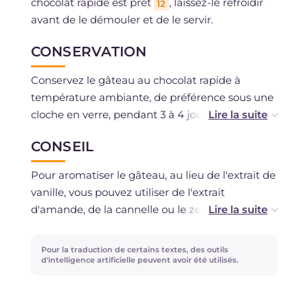
chocolat rapide est prêt
, laissez-le refroidir
12
avant de le démouler et de le servir.
CONSERVATION
Conservez le gâteau au chocolat rapide à
température ambiante, de préférence sous une
cloche en verre, pendant 3 à 4 jours maximum.
Il est possible de le congeler, déjà portionné,
CONSEIL
pendant 3 mois.
Pour aromatiser le gâteau, au lieu de l'extrait de
vanille, vous pouvez utiliser de l'extrait
d'amande, de la cannelle ou le zeste râpé
d'agrumes bio. Vous pouvez ajouter à la pâte
des fruits secs hachés.
Pour la traduction de certains textes, des outils
d'intelligence artificielle peuvent avoir été utilisés.