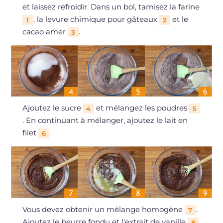
et laissez refroidir. Dans un bol, tamisez la farine
, la levure chimique pour gâteaux
et le
1
2
cacao amer
.
3
Ajoutez le sucre
et mélangez les poudres
4
5
. En continuant à mélanger, ajoutez le lait en
filet
.
6
Vous devez obtenir un mélange homogène
.
7
Ajoutez le beurre fondu et l'extrait de vanille
.
8