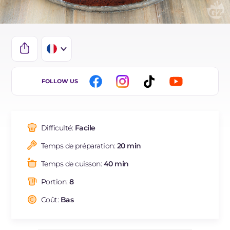
IT
FOLLOW US
EN
DE
Difficulté:
Facile
ES
Temps de préparation:
20 min
BR
Temps de cuisson:
40 min
NL
Portion:
8
Coût:
Bas