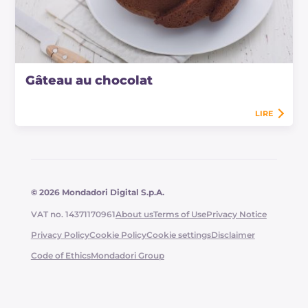
Gâteau au chocolat
LIRE
© 2026 Mondadori Digital S.p.A.
VAT no. 14371170961
About us
Terms of Use
Privacy Notice
Privacy Policy
Cookie Policy
Cookie settings
Disclaimer
Code of Ethics
Mondadori Group