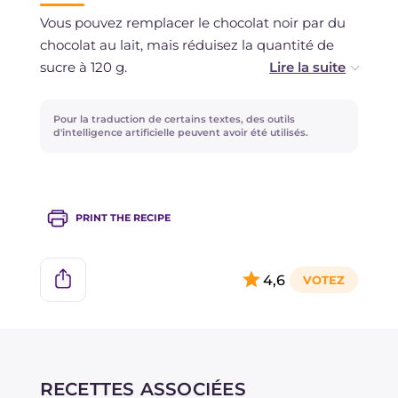
Vous pouvez remplacer le chocolat noir par du
chocolat au lait, mais réduisez la quantité de
sucre à 120 g.
Au lieu du beurre pour graisser le moule, vous
Pour la traduction de certains textes, des outils
pouvez utiliser de l'huile de graines.
d'intelligence artificielle peuvent avoir été utilisés.
PRINT THE RECIPE
4,6
RECETTES ASSOCIÉES