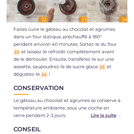
Faites cuire le gâteau au chocolat et agrumes
dans un four statique, préchauffé à 180°
pendant environ 40 minutes. Sortez-le du four
et laissez-le refroidir complètement avant
22
de le démouler. Ensuite, transférez-le sur une
assiette, saupoudrez-le de sucre glace
et
23
dégustez-le
!
24
CONSERVATION
Le gâteau au chocolat et agrumes se conserve à
température ambiante, sous une cloche en
verre pendant 2-3 jours.
Il est possible de congeler le gâteau froid, en
CONSEIL
tranches ou entier.