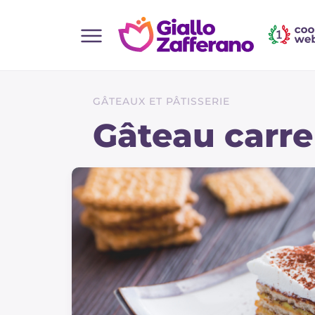
Home
Toutes les recettes
GÂTEAUX ET PÂTISSERIE
Aperitifs
Gâteau carre
Salades
Plats principaux
Boissons et rafraîchissements
Desserts
Accompagnement
Pizzas et focaccia
Gateaux et patisserie