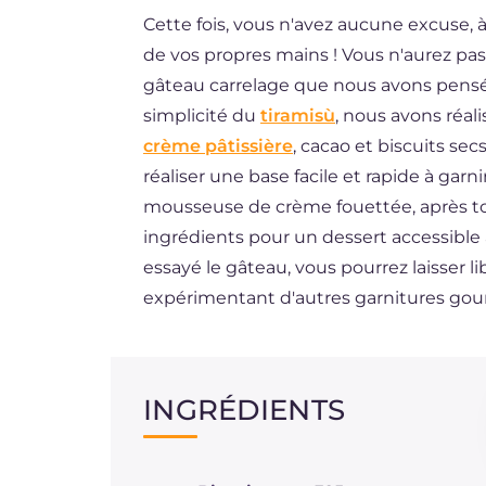
Cette fois, vous n'avez aucune excuse, à
ES
de vos propres mains ! Vous n'aurez pas
BR
gâteau carrelage que nous avons pensé p
DE
simplicité du
tiramisù
, nous avons réa
crème pâtissière
, cacao et biscuits se
NL
réaliser une base facile et rapide à gar
mousseuse de crème fouettée, après tou
ingrédients pour un dessert accessible à
essayé le gâteau, vous pourrez laisser l
expérimentant d'autres garnitures go
INGRÉDIENTS