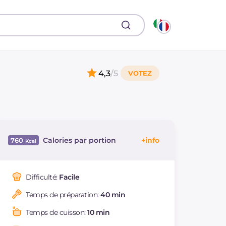
4,3
/5
Calories par portion
760
Énergie
Kcal
760
Glucides
g
109.4
Difficulté:
Facile
Dont sucres
g
67.2
Temps de préparation:
40 min
Protéine
g
14.6
Graisses
g
29.4
Temps de cuisson:
10 min
dont acides gras
g
15.56