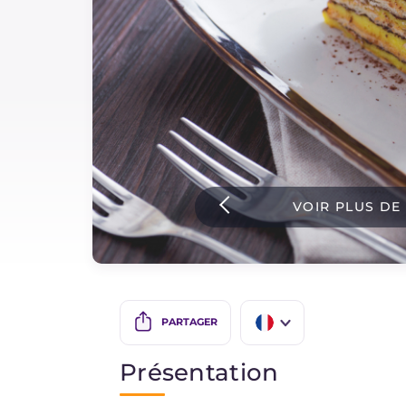
Sauces
Dernieres recettes
IT Website
VOIR PLUS DE
Facebook
Instagram
TikTok
YouTube
PARTAGER
IT
Présentation
EN