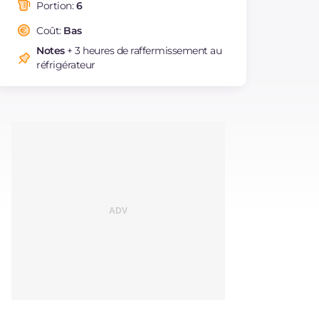
saturés
Portion:
6
Fibre
g
2.6
Coût:
Bas
Cholestérol
mg
369
Notes
+ 3 heures de raffermissement au
Sodium
mg
308
réfrigérateur