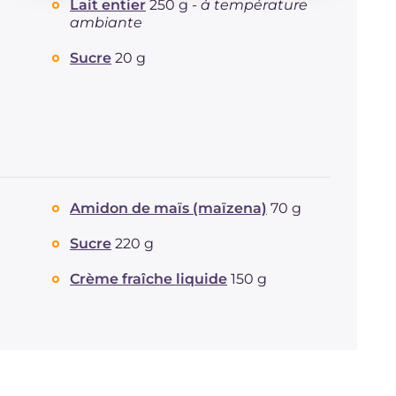
Lait entier
250 g -
à température
Glucides
g
109.4
ambiante
Dont sucres
g
67.2
Protéine
g
14.6
Sucre
20 g
Graisses
g
29.4
dont acides gras saturés
g
15.56
Fibre
g
2.6
Cholestérol
mg
369
Sodium
mg
308
Amidon de maïs (maïzena)
70 g
Sucre
220 g
Crème fraîche liquide
150 g