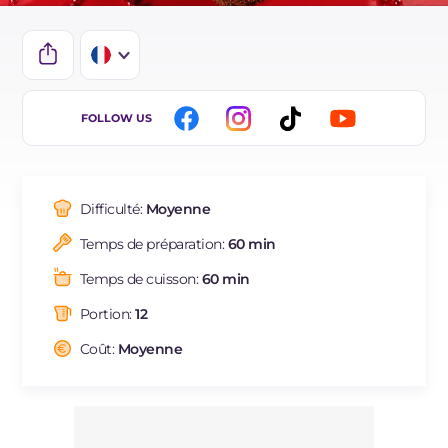
IT
FOLLOW US
EN
ES
Difficulté:
Moyenne
BR
Temps de préparation:
60 min
DE
Temps de cuisson:
60 min
NL
Portion:
12
Coût:
Moyenne