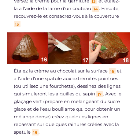
Versez la crème pour la garniture
et étalez-
13
la à l'aide de la lame d'un couteau
. Ensuite,
14
recouvrez-le et consacrez-vous à la couverture
.
15
Étalez la crème au chocolat sur la surface
et,
16
à l'aide d'une spatule aux extrémités pointues
(ou utilisez une fourchette), dessinez des lignes
qui simuleront les aiguilles du sapin
. Avec le
17
glaçage vert (préparé en mélangeant du sucre
glace et de l'eau bouillante q.s. pour obtenir un
mélange dense) créez quelques lignes en
repassant sur quelques rainures créées avec la
spatule
.
18