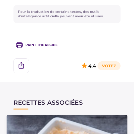
chair est fraîche et ferme, pas du tout fibreuse
et dégage un parfum intense. Il existe plusieurs
Pour la traduction de certains textes, des outils
types appartenant à cette variété, comme les
d'intelligence artificielle peuvent avoir été utilisés.
pêches Springcrest, Springbelle, Royal Gem ou
Royal Glory.
PRINT THE RECIPE
4,4
RECETTES ASSOCIÉES