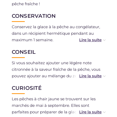
pêche fraîche !
CONSERVATION
Conservez la glace à la pêche au congélateur,
dans un récipient hermétique pendant au
maximum 1 semaine.
CONSEIL
Avant de la servir, il est conseillé de la laisser
une dizaine de minutes à température
Si vous souhaitez ajouter une légère note
ambiante.
citronnée à la saveur fraîche de la pêche, vous
pouvez ajouter au mélange du zeste de citron
ou de lime, avant de le verser dans la sorbetière
CURIOSITÉ
!
Les pêches à chair jaune se trouvent sur les
marchés de mai à septembre. Elles sont
parfaites pour préparer de la glace, car leur