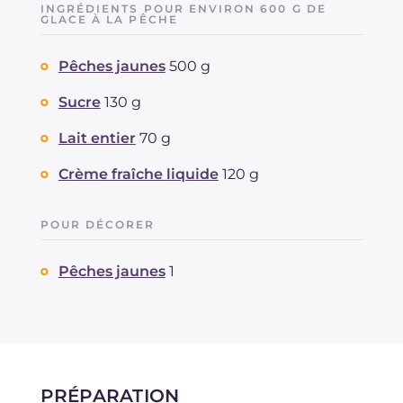
INGRÉDIENTS POUR ENVIRON 600 G DE
Dont sucres
GLACE À LA PÊCHE
g
31.9
Protéine
g
1.8
Pêches jaunes
500 g
Graisses
g
5
dont acides gras saturés
g
2.84
Sucre
130 g
Fibre
g
1.9
Cholestérol
Lait entier
70 g
mg
16
Sodium
mg
16
Crème fraîche liquide
120 g
POUR DÉCORER
Pêches jaunes
1
PRÉPARATION