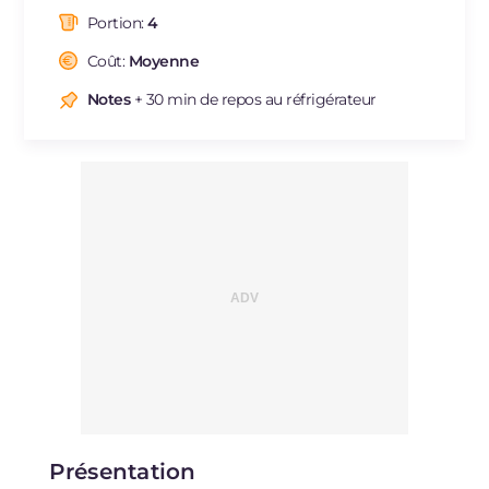
dont acides gras saturés
g
3.94
Portion:
4
Fibre
g
9
Cholestérol
Coût:
Moyenne
mg
113
Sodium
mg
821
Notes
+ 30 min de repos au réfrigérateur
Présentation