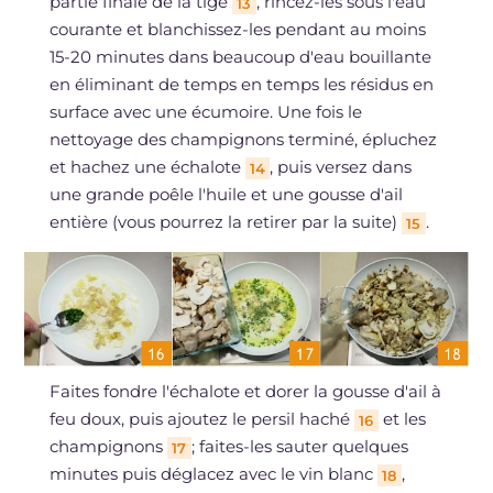
partie finale de la tige
, rincez-les sous l'eau
13
courante et blanchissez-les pendant au moins
15-20 minutes dans beaucoup d'eau bouillante
en éliminant de temps en temps les résidus en
surface avec une écumoire. Une fois le
nettoyage des champignons terminé, épluchez
et hachez une échalote
, puis versez dans
14
une grande poêle l'huile et une gousse d'ail
entière (vous pourrez la retirer par la suite)
.
15
Faites fondre l'échalote et dorer la gousse d'ail à
feu doux, puis ajoutez le persil haché
et les
16
champignons
; faites-les sauter quelques
17
minutes puis déglacez avec le vin blanc
,
18