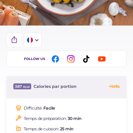
IT
FOLLOW US
EN
DE
Calories par portion
387
ES
Énergie
Kcal
387
BR
Glucides
g
47.7
Difficulté:
Facile
NL
Dont sucres
g
9.6
Temps de préparation:
30 min
Protéine
g
14.8
Graisses
g
14.1
Temps de cuisson:
25 min