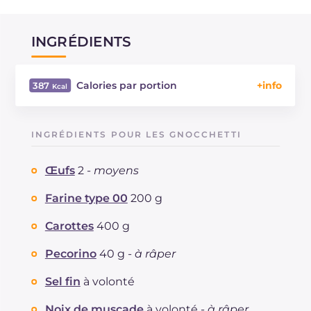
INGRÉDIENTS
Calories par portion
387
Énergie
Kcal
387
Glucides
g
47.7
INGRÉDIENTS POUR LES GNOCCHETTI
Dont sucres
g
9.6
Protéine
g
14.8
Œufs
2 -
moyens
Graisses
g
14.1
dont acides gras saturés
Farine type 00
200 g
g
3.94
Fibre
g
9
Carottes
400 g
Cholestérol
mg
113
Sodium
mg
821
Pecorino
40 g -
à râper
Sel fin
à volonté
Noix de muscade
à volonté -
à râper