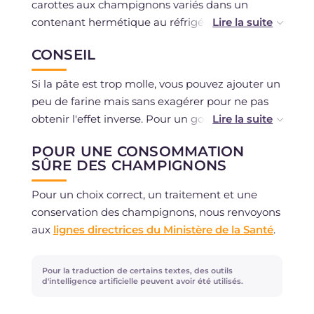
carottes aux champignons variés dans un
contenant hermétique au réfrigérateur
pendant 1 jour.
CONSEIL
Les champignons cuits se conservent au
Si la pâte est trop molle, vous pouvez ajouter un
réfrigérateur pendant 1 jour, dans un contenant
peu de farine mais sans exagérer pour ne pas
hermétique.
obtenir l'effet inverse. Pour un goût plus
prononcé, vous pouvez ajouter à
Les gnocchi crus peuvent être congelés
POUR UNE CONSOMMATION
l'assaisonnement de la speck coupée en
disposés sur un plateau légèrement fariné et
SÛRE DES CHAMPIGNONS
lanières!
couverts d'un film plastique. Il ne sera pas
Pour un choix correct, un traitement et une
nécessaire de les décongeler au moment de la
conservation des champignons, nous renvoyons
cuisson.
aux
lignes directrices du Ministère de la Santé
.
Pour la traduction de certains textes, des outils
d'intelligence artificielle peuvent avoir été utilisés.