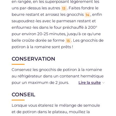
en rangée, en les superposant légèrement les
uns par-dessus les autres
. Faites fondre le
13
beurre restant et arrosez les gnocchis
, enfin
14
saupoudrez-les avec le parmesan restant et
enfournez-les dans le four préchauffé à 200°
pour environ 20-25 minutes, jusqu'à ce qu'une
belle croûte dorée se forme
. Les gnocchis de
15
potiron à la romaine sont prêts !
CONSERVATION
Conservez les gnocchis de potiron à la romaine
au réfrigérateur dans un contenant hermétique
pour un maximum de 2 jours.
Vous pouvez également congeler les gnocchis
CONSEIL
de potiron à la romaine, déjà assaisonnés avec
le fromage et le beurre en morceaux plutôt que
Lorsque vous étalerez le mélange de semoule
fondu, et les passer directement au four sans les
et de potiron dans le plateau, mouillez la
décongeler.