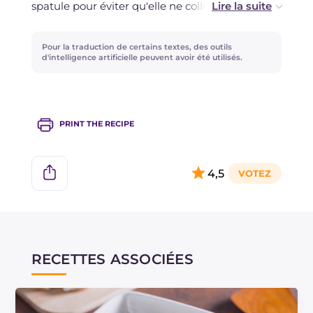
spatule pour éviter qu'elle ne colle, ou mouillez
vos mains et en pressant avec la paume, vous
obtiendrez un excellent résultat en moins de
Pour la traduction de certains textes, des outils
temps. Pour obtenir une croûte plus
d'intelligence artificielle peuvent avoir été utilisés.
croustillante, allumez le grill pendant quelques
minutes !
Vous pouvez trouver la recette des gnocchis à la
PRINT THE RECIPE
romaine classiques en cliquant
ici !
4,5
RECETTES ASSOCIÉES