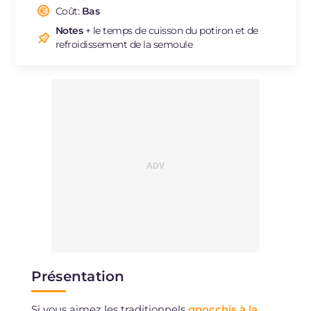
Cholestérol
Coût:
Bas
mg
159
Sodium
mg
396
Notes
+ le temps de cuisson du potiron et de
refroidissement de la semoule
Présentation
Si vous aimez les traditionnels
gnocchis à la