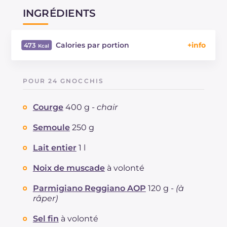
INGRÉDIENTS
Calories par portion
473
Énergie
Kcal
473
Glucides
g
42.8
POUR 24 GNOCCHIS
Dont sucres
g
10.6
Protéine
g
18.9
Courge
400 g -
chair
Graisses
g
25.1
dont acides gras saturés
Semoule
250 g
g
14.57
Fibre
g
2
Lait entier
1 l
Cholestérol
mg
159
Sodium
mg
396
Noix de muscade
à volonté
Parmigiano Reggiano AOP
120 g -
(à
râper)
Sel fin
à volonté