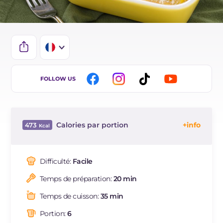
IT
FOLLOW US
EN
DE
Calories par portion
473
ES
Énergie
Kcal
473
BR
Glucides
g
42.8
Difficulté:
Facile
NL
Dont sucres
g
10.6
Temps de préparation:
20 min
Protéine
g
18.9
Graisses
g
25.1
Temps de cuisson:
35 min
dont acides gras saturés
g
14.57
Portion:
6
Fibre
g
2