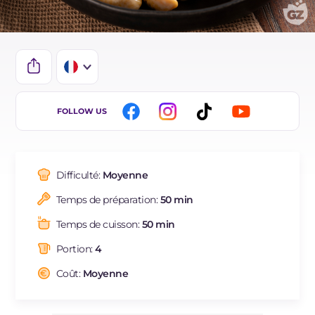
IT
FOLLOW US
EN
DE
Difficulté:
Moyenne
ES
Temps de préparation:
50 min
BR
Temps de cuisson:
50 min
NL
Portion:
4
Coût:
Moyenne