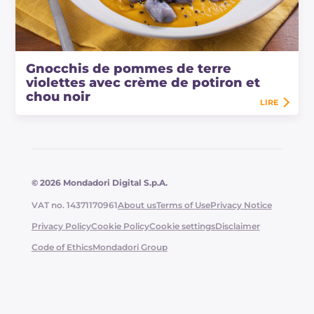
Gnocchis de pommes de terre
violettes avec crème de potiron et
chou noir
LIRE
© 2026 Mondadori Digital S.p.A.
VAT no. 14371170961
About us
Terms of Use
Privacy Notice
Privacy Policy
Cookie Policy
Cookie settings
Disclaimer
Code of Ethics
Mondadori Group