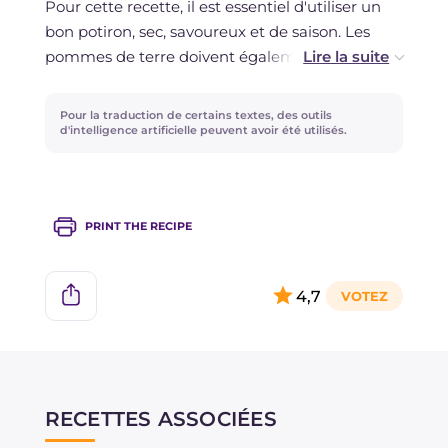
Pour cette recette, il est essentiel d'utiliser un
être assaisonnés avec un filet d'huile et
bon potiron, sec, savoureux et de saison. Les
conservés au réfrigérateur pendant un jour. Si
pommes de terre doivent également être
déjà assaisonnés, vous pouvez les conserver au
sèches et fermes, si vous en avez à disposition,
réfrigérateur pendant un jour et les repasser à
vous pouvez opter pour celles de montagne !
Pour la traduction de certains textes, des outils
la poêle avant de les servir.
d'intelligence artificielle peuvent avoir été utilisés.
PRINT THE RECIPE
4,7
RECETTES ASSOCIÉES