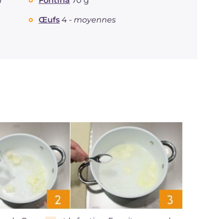
r
Fontina
70 g
Œufs
4 -
moyennes