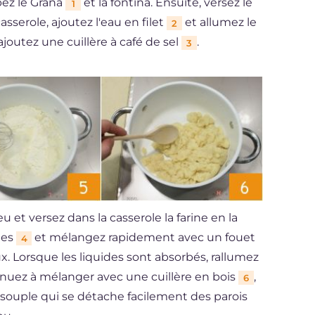
pez le Grana
et la fontina. Ensuite, versez le
1
serole, ajoutez l'eau en filet
et allumez le
2
joutez une cuillère à café de sel
.
3
u et versez dans la casserole la farine en la
nes
et mélangez rapidement avec un fouet
4
. Lorsque les liquides sont absorbés, rallumez
inuez à mélanger avec une cuillère en bois
,
6
souple qui se détache facilement des parois