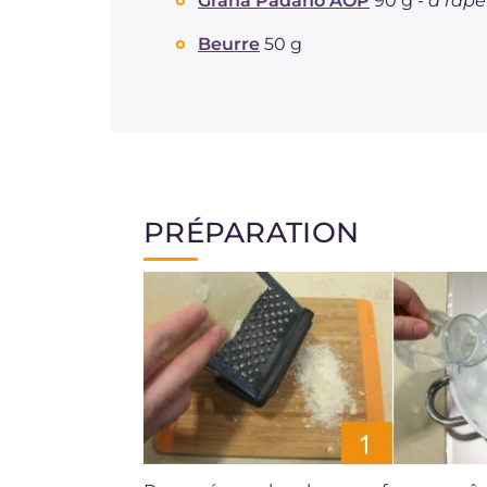
Grana Padano AOP
90 g -
à râpe
Beurre
50 g
PRÉPARATION