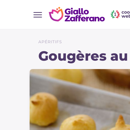
Home
Toutes les recettes
APÉRITIFS
Aperitifs
Gougères au
Salades
Plats principaux
Boissons et rafraîchissements
Desserts
Accompagnement
Pizzas et focaccia
Gateaux et patisserie