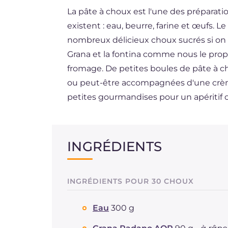
La pâte à choux est l'une des préparatio
DE
existent : eau, beurre, farine et œufs. 
ES
nombreux délicieux choux sucrés si on ut
BR
Grana et la fontina comme nous le pro
fromage. De petites boules de pâte à ch
NL
ou peut-être accompagnées d'une crèm
petites gourmandises pour un apéritif or
INGRÉDIENTS
INGRÉDIENTS POUR 30 CHOUX
Eau
300 g