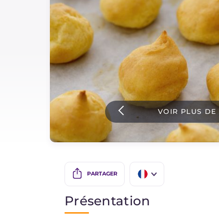
Sauces
Dernieres recettes
IT Website
VOIR PLUS DE
Facebook
Instagram
TikTok
YouTube
PARTAGER
IT
Présentation
EN