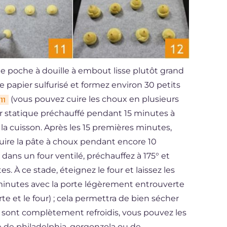
ne poche à douille à embout lisse plutôt grand
 papier sulfurisé et formez environ 30 petits
(vous pouvez cuire les choux en plusieurs
11
our statique préchauffé pendant 15 minutes à
 la cuisson. Après les 15 premières minutes,
 cuire la pâte à choux pendant encore 10
dans un four ventilé, préchauffez à 175° et
. À ce stade, éteignez le four et laissez les
minutes avec la porte légèrement entrouverte
te et le four) ; cela permettra de bien sécher
x sont complètement refroidis, vous pouvez les
e de philadelphia, gorgonzola ou de