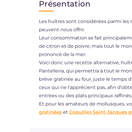
Présentation
EN
Les huîtres sont considérées parmi les
ES
peuvent nous offrir.
BR
Leur consommation se fait principaleme
DE
de citron et de poivre, mais tout le mon
prononcé de la mer.
NL
Voici donc une recette alternative, huît
Pantelleria, qui permettra à tout le mo
brève gratinée au four, juste le temps d
ceux qui ne l'apprécient pas, afin d'obte
entrées ou des plats principaux raffinés
Et pour les amateurs de mollusques, voi
gratinées
et
Coquilles Saint-Jacques g