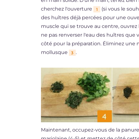
en main solide. D'une main, tenez bien l
cherchez l'ouverture
(si vous le sou
1
des huîtres déjà percées pour une ouvert
muscle qui se trouve au centre, ouvrez 
ne pas renverser l'eau des huîtres que 
côté pour la préparation. Éliminez une m
mollusque
.
3
Maintenant, occupez-vous de la panure :
marjolaine (4-5) et mettez de côté cett