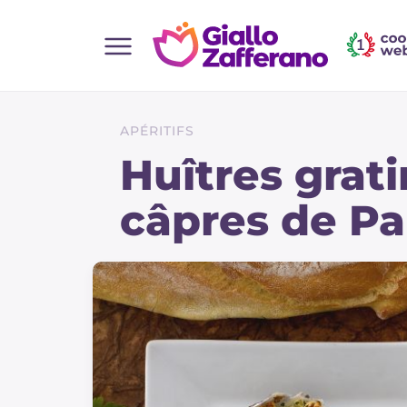
Home
Toutes les recettes
APÉRITIFS
Aperitifs
Huîtres grat
Salades
câpres de Pa
Plats principaux
Boissons et rafraîchissements
Desserts
Accompagnement
Pizzas et focaccia
Gateaux et patisserie