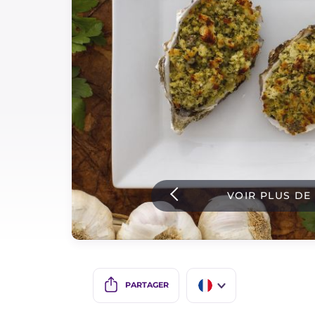
Sauces
Dernieres recettes
IT Website
Facebook
Instagram
VOIR PLUS DE
TikTok
YouTube
PARTAGER
IT