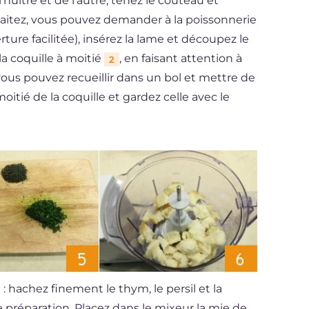
'huître et de l'autre, tenez le couteau et
haitez, vous pouvez demander à la poissonnerie
ure facilitée), insérez la lame et découpez le
la coquille à moitié
, en faisant attention à
2
vous pouvez recueillir dans un bol et mettre de
oitié de la coquille et gardez celle avec le
 hachez finement le thym, le persil et la
e préparation. Placez dans le mixeur la mie de