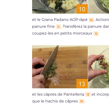
et le Grana Padano AOP râpé
. Actio
10
panure fine
. Transférez la panure da
11
coupez-les en petits morceaux
12
et les câpres de Pantelleria
et incorp
13
que le hachis de câpres
.
15