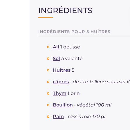
INGRÉDIENTS
INGRÉDIENTS POUR 5 HUÎTRES
Ail
1 gousse
Sel
à volonté
Huîtres
5
câpres
-
de Pantelleria sous sel 1
Thym
1 brin
Bouillon
-
végétal 100 ml
Pain
-
rassis mie 130 gr