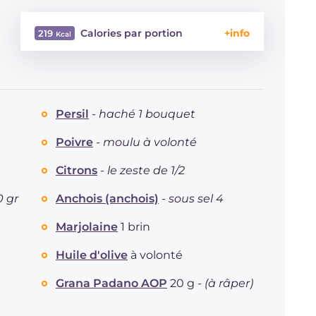
Calories par portion
219
Énergie
Kcal
219
Glucides
g
25.2
Dont sucres
g
2.5
Persil
-
haché 1 bouquet
Protéine
g
10.3
Graisses
g
8.5
Poivre
-
moulu à volonté
dont acides gras saturés
g
2.04
Citrons
-
le zeste de 1/2
Fibre
g
3.2
Cholestérol
mg
67
0 gr
Anchois (anchois)
-
sous sel 4
Sodium
mg
1237
Marjolaine
1 brin
Huile d'olive
à volonté
Grana Padano AOP
20 g -
(à râper)