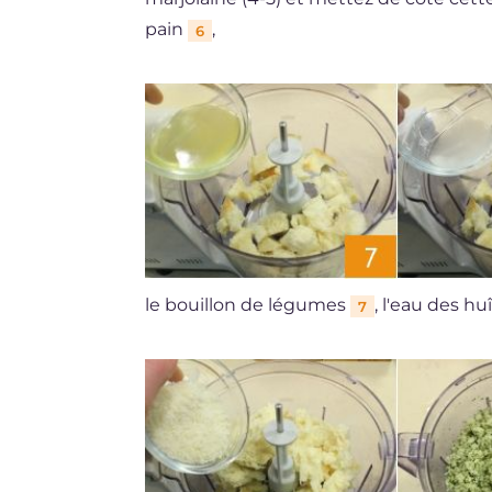
pain
,
6
le bouillon de légumes
, l'eau des hu
7