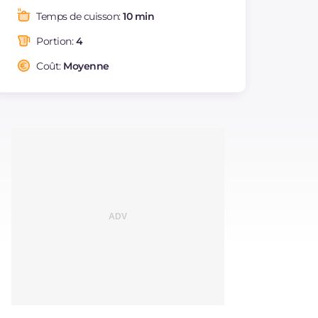
Graisses
g
8.5
Temps de cuisson:
10 min
dont acides gras
g
2.04
saturés
Portion:
4
Fibre
g
3.2
Coût:
Moyenne
Cholestérol
mg
67
Sodium
mg
1237