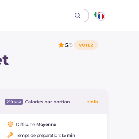
5
/5
et
Calories par portion
219
Énergie
Kcal
219
Glucides
g
25.2
Difficulté:
Moyenne
Dont sucres
g
2.5
Temps de préparation:
15 min
Protéine
g
10.3