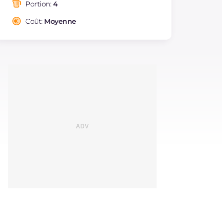
saturés
Portion:
4
Fibre
g
1.2
Coût:
Moyenne
Cholestérol
mg
41
Sodium
mg
271