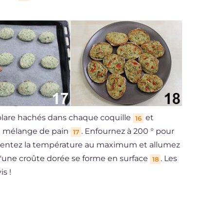
solare hachés dans chaque coquille
et
16
e mélange de pain
. Enfournez à 200 ° pour
17
mentez la température au maximum et allumez
qu'une croûte dorée se forme en surface
. Les
18
is !