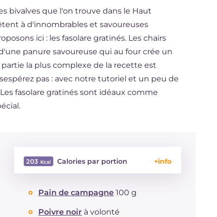
es bivalves que l'on trouve dans le Haut
prêtent à d'innombrables et savoureuses
sons ici : les fasolare gratinés. Les chairs
d'une panure savoureuse qui au four crée un
partie la plus complexe de la recette est
sespérez pas : avec notre tutoriel et un peu de
 Les fasolare gratinés sont idéaux comme
écial.
Calories par portion
203
Énergie
Kcal
203
Pain de campagne
100 g
Glucides
g
17.7
Dont sucres
g
1.6
Poivre noir
à volonté