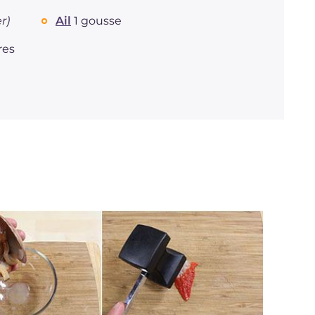
Protéine
g
12.6
Graisses
r)
Ail
1 gousse
g
9.1
dont acides gras saturés
g
3.06
res
Fibre
g
1.2
Cholestérol
mg
41
Sodium
mg
271