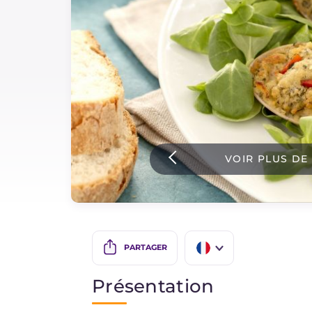
Sauces
Dernieres recettes
IT Website
VOIR PLUS DE
Facebook
Instagram
TikTok
YouTube
PARTAGER
IT
Présentation
EN