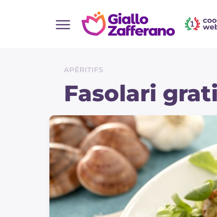
Home
Toutes les recettes
APÉRITIFS
Aperitifs
Fasolari grat
Salades
Plats principaux
Boissons et rafraîchissements
Desserts
Accompagnement
Pizzas et focaccia
Gateaux et patisserie