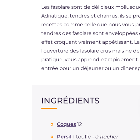
Les fasolare sont de délicieux mollusqu
DE
Adriatique, tendres et charnus, ils se 
ES
recettes comme celle que nous vous propo
BR
tendres des fasolare sont enveloppées 
effet croquant vraiment appétissant. La 
NL
l'ouverture des fasolare crus mais ne dé
pratique, vous apprendrez rapidement.
entrée pour un déjeuner ou un dîner sp
INGRÉDIENTS
Coques
12
Persil
1 touffe -
à hacher