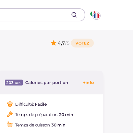
4,7
/5
Calories par portion
203
Énergie
Kcal
203
Glucides
g
17.7
Difficulté:
Facile
Dont sucres
g
1.6
Temps de préparation:
20 min
Protéine
g
12.6
Graisses
g
9.1
Temps de cuisson:
30 min
dont acides gras
g
3.06