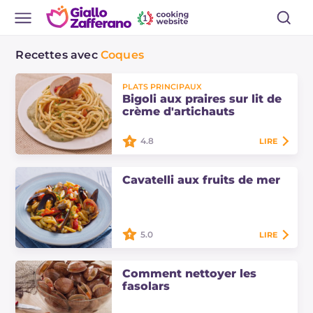
Recettes avec
Coques
PLATS PRINCIPAUX
Bigoli aux praires sur lit de
crème d'artichauts
4.8
LIRE
Les bigoli aux praires sur lit de
Cavatelli aux fruits de mer
crème d'artichauts sont un premier
plat de poisson très original : les
pâtes sont en effet assaisonnées
avec…
5.0
LIRE
Les cavatelli aux fruits de mer sont
un premier plat de poisson
Comment nettoyer les
savoureux préparé avec des pâtes
fasolars
fraîches. Découvrez les doses et la
procédure…