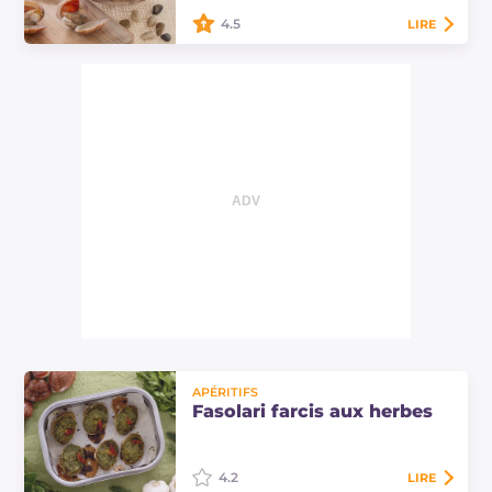
4.5
LIRE
Les fasolars sont des mollusques,
pêchés dans le Haut-Adriatique, à
consommer crus ou cuits.
Apprenons à les nettoyer et à les
conserver avec…
APÉRITIFS
Fasolari farcis aux herbes
4.2
LIRE