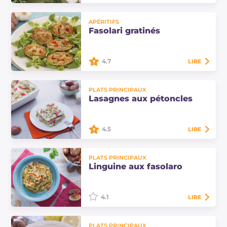
Les fasolari farcis aux herbes sont
APÉRITIFS
un plat principal de poisson
Fasolari gratinés
savoureux, facile à réaliser. Ils sont
cuits au four avec un mélange
d'herbes…
4.7
LIRE
Les fasolari gratinés sont une
PLATS PRINCIPAUX
recette simple mais savoureuse et
Lasagnes aux pétoncles
raffinée, une façon de déguster ces
excellents mollusques.
4.5
LIRE
Les lasagnes aux pétoncles sont un
PLATS PRINCIPAUX
plat de fruits de mer à base de
Linguine aux fasolaro
pétoncles, de délicieux mollusques
pêchés dans l'Adriatique à la chair
tendre.
4.1
LIRE
Les linguine aux fasolaro sont un
PLATS PRINCIPAUX