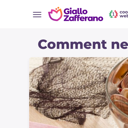
Home
Comment nett
Toutes les recettes
Aperitifs
Salades
Plats principaux
Boissons et rafraîchissements
Desserts
Accompagnement
Pizzas et focaccia
Gateaux et patisserie