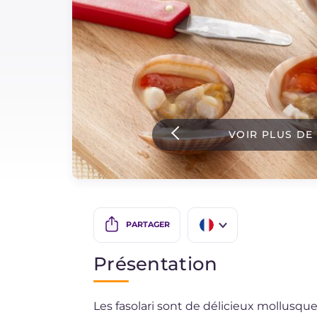
Sauces
Dernieres recettes
IT Website
VOIR PLUS DE
Facebook
Instagram
TikTok
YouTube
PARTAGER
IT
Présentation
EN
Les fasolari sont de délicieux mollusque
DE