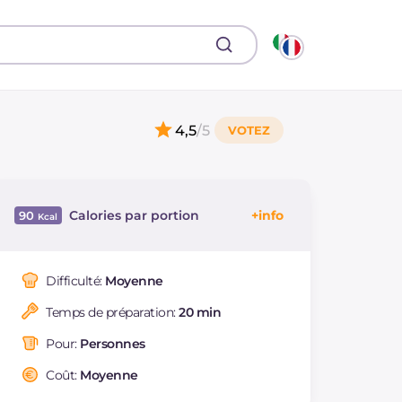
4,5
/5
Calories par portion
90
Énergie
Kcal
90
Glucides
g
2.8
Difficulté:
Moyenne
Dont sucres
g
2.8
Temps de préparation:
20 min
Protéine
g
12.8
Graisses
g
3.1
Pour:
Personnes
dont acides gras
g
0.3
saturés
Coût:
Moyenne
Cholestérol
mg
63