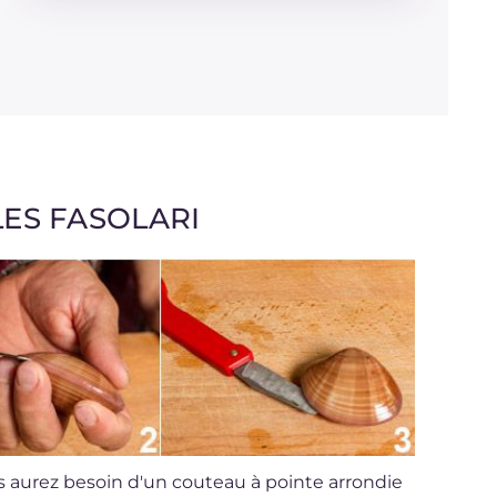
Glucides
g
2.8
Dont sucres
g
2.8
Protéine
g
12.8
Graisses
g
3.1
dont acides gras saturés
g
0.3
Cholestérol
mg
63
Sodium
mg
70
ES FASOLARI
vous aurez besoin d'un couteau à pointe arrondie