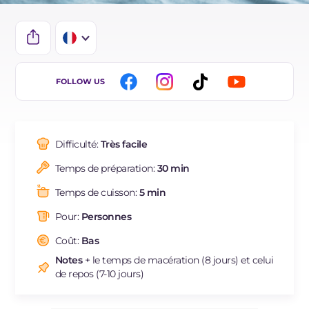
IT
FOLLOW US
EN
DE
Difficulté:
Très facile
ES
Temps de préparation:
30 min
BR
Temps de cuisson:
5 min
NL
Pour:
Personnes
Coût:
Bas
Notes
+ le temps de macération (8 jours) et celui
de repos (7-10 jours)