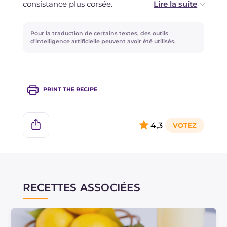
consistance plus corsée.
Vous pouvez aromatiser votre crème de melon
Pour la traduction de certains textes, des outils
avec du zeste de citron à la place de la gousse
d'intelligence artificielle peuvent avoir été utilisés.
de vanille.
PRINT THE RECIPE
4,3
RECETTES ASSOCIÉES