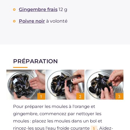
Cholestérol
mg
98
Gingembre frais
12 g
Sodium
mg
238
Poivre noir
à volonté
PRÉPARATION
Pour préparer les moules à l'orange et
gingembre, commencez par nettoyer les
moules : placez les moules dans un bol et
rincez-les sous l'eau froide courante
. Aidez-
1