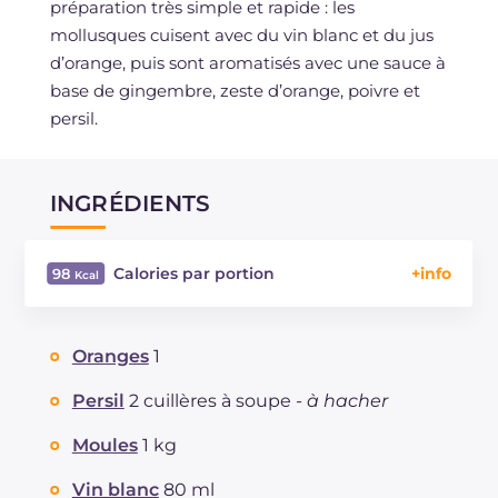
préparation très simple et rapide : les
mollusques cuisent avec du vin blanc et du jus
d’orange, puis sont aromatisés avec une sauce à
base de gingembre, zeste d’orange, poivre et
persil.
INGRÉDIENTS
Calories par portion
98
Énergie
Kcal
98
Glucides
g
6.3
Oranges
1
Dont sucres
g
3.3
Protéine
g
9.9
Persil
2 cuillères à soupe -
à hacher
Graisses
g
2.3
Moules
1 kg
dont acides gras saturés
g
0.44
Fibre
g
0.8
Vin blanc
80 ml