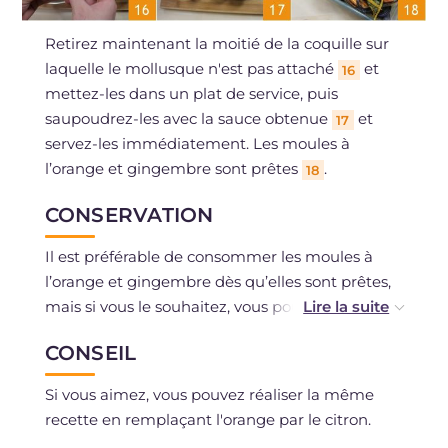
Retirez maintenant la moitié de la coquille sur
laquelle le mollusque n'est pas attaché
et
16
mettez-les dans un plat de service, puis
saupoudrez-les avec la sauce obtenue
et
17
servez-les immédiatement. Les moules à
l’orange et gingembre sont prêtes
.
18
CONSERVATION
Il est préférable de consommer les moules à
l’orange et gingembre dès qu’elles sont prêtes,
mais si vous le souhaitez, vous pouvez les
conserver, fermées dans un récipient
CONSEIL
hermétique et placées au réfrigérateur,
pendant un jour au maximum.
Si vous aimez, vous pouvez réaliser la même
recette en remplaçant l'orange par le citron.
Il est conseillé de ne pas congeler les moules à