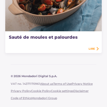
Sauté de moules et palourdes
LIRE
© 2026 Mondadori Digital S.p.A.
VAT no. 14371170961
About us
Terms of Use
Privacy Notice
Privacy Policy
Cookie Policy
Cookie settings
Disclaimer
Code of Ethics
Mondadori Group