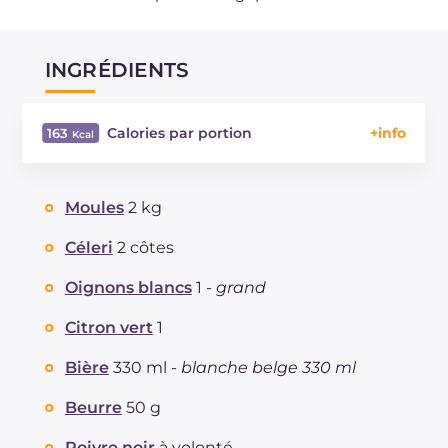
INGRÉDIENTS
Calories par portion
163
Énergie
Kcal
163
Glucides
g
6.2
Moules
2 kg
Dont sucres
g
3.2
Protéine
g
11.7
Céleri
2 côtes
Graisses
g
8.5
Oignons blancs
1 -
grand
dont acides gras saturés
g
3.99
Fibre
g
1.1
Citron vert
1
Cholestérol
mg
132
Bière
330 ml -
blanche belge 330 ml
Sodium
mg
584
Beurre
50 g
Poivre noir
à volonté