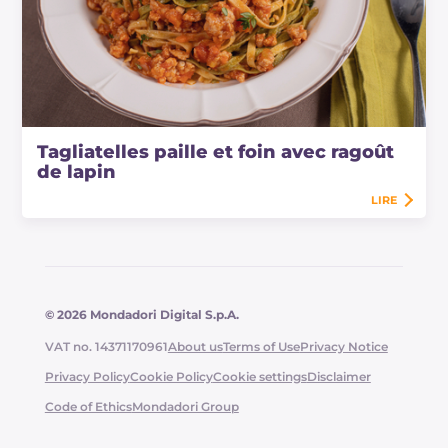
Tagliatelles paille et foin avec ragoût
de lapin
LIRE
© 2026 Mondadori Digital S.p.A.
VAT no. 14371170961
About us
Terms of Use
Privacy Notice
Privacy Policy
Cookie Policy
Cookie settings
Disclaimer
Code of Ethics
Mondadori Group