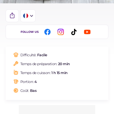
IT
FOLLOW US
EN
DE
Difficulté:
Facile
ES
Temps de préparation:
20 min
BR
Temps de cuisson:
1 h 15 min
NL
Portion:
4
Coût:
Bas