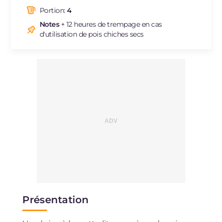
dont acides gras saturés
g
4.09
Portion:
4
Fibre
g
10.8
Notes
+ 12 heures de trempage en cas
Cholestérol
mg
42
d'utilisation de pois chiches secs
Sodium
mg
365
Présentation