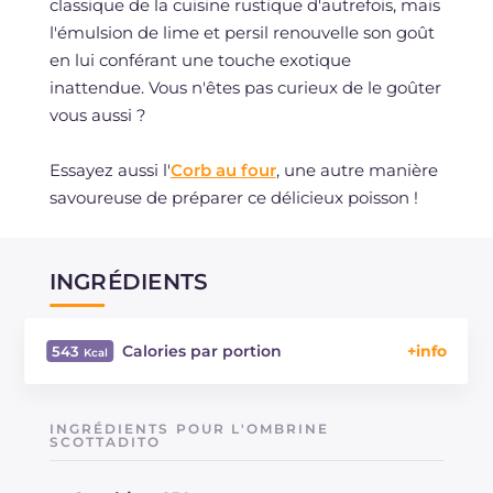
classique de la cuisine rustique d'autrefois, mais
l'émulsion de lime et persil renouvelle son goût
en lui conférant une touche exotique
inattendue. Vous n'êtes pas curieux de le goûter
vous aussi ?
Essayez aussi l'
Corb au four
, une autre manière
savoureuse de préparer ce délicieux poisson !
INGRÉDIENTS
Calories par portion
543
Énergie
Kcal
543
Glucides
g
42.3
INGRÉDIENTS POUR L'OMBRINE
Dont sucres
SCOTTADITO
g
4.3
Protéine
g
31.1