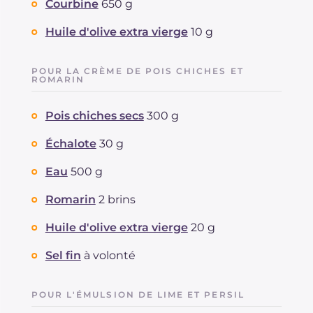
Courbine
650 g
Graisses
g
27.7
dont acides gras saturés
g
4.09
Huile d'olive extra vierge
10 g
Fibre
g
10.8
Cholestérol
mg
42
POUR LA CRÈME DE POIS CHICHES ET
Sodium
mg
365
ROMARIN
Pois chiches secs
300 g
Échalote
30 g
Eau
500 g
Romarin
2 brins
Huile d'olive extra vierge
20 g
Sel fin
à volonté
POUR L'ÉMULSION DE LIME ET PERSIL