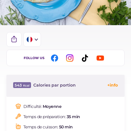
IT
FOLLOW US
EN
BR
Calories par portion
543
ES
Énergie
Kcal
543
DE
Glucides
g
42.3
Difficulté:
Moyenne
NL
Dont sucres
g
4.3
Temps de préparation:
35 min
Protéine
g
31.1
Graisses
g
27.7
Temps de cuisson:
50 min