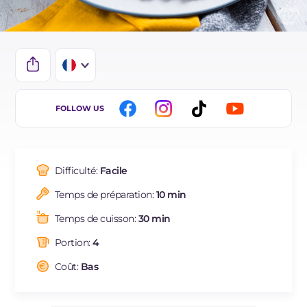
IT
FOLLOW US
EN
DE
Difficulté:
Facile
ES
Temps de préparation:
10 min
BR
Temps de cuisson:
30 min
NL
Portion:
4
Coût:
Bas