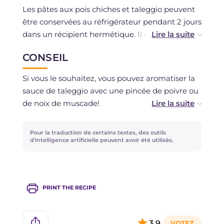
Les pâtes aux pois chiches et taleggio peuvent
être conservées au réfrigérateur pendant 2 jours
dans un récipient hermétique. Il est conseillé
d'ajouter la sauce de taleggio seulement au
CONSEIL
moment de servir.
Si vous le souhaitez, vous pouvez aromatiser la
sauce de taleggio avec une pincée de poivre ou
de noix de muscade!
Si vous préférez utiliser des pois chiches secs,
Pour la traduction de certains textes, des outils
laissez-les tremper pendant au moins 12 heures.
d'intelligence artificielle peuvent avoir été utilisés.
PRINT THE RECIPE
3,9