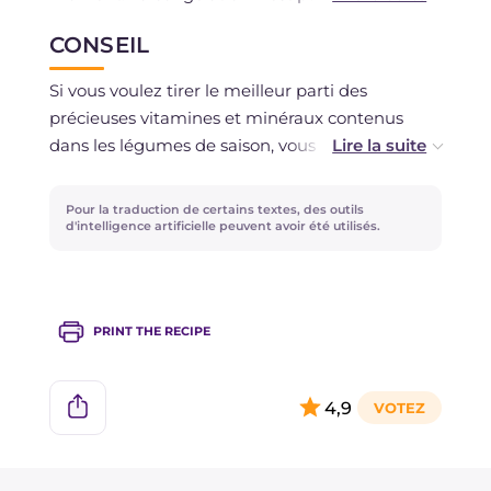
recommandée. Vous pouvez conserver la crème
CONSEIL
de brocoli et robiola au réfrigérateur, couverte,
pendant maximum 1 jour. Les légumes blanchis
Si vous voulez tirer le meilleur parti des
se conservent au réfrigérateur pendant 2-3
précieuses vitamines et minéraux contenus
jours.
dans les légumes de saison, vous pouvez cuire
les pâtes dans la même eau de cuisson du
potiron et des têtes de brocoli : vos orecchiette
Pour la traduction de certains textes, des outils
seront encore plus savoureuses et certainement
d'intelligence artificielle peuvent avoir été utilisés.
plus nutritives !
PRINT THE RECIPE
4,9