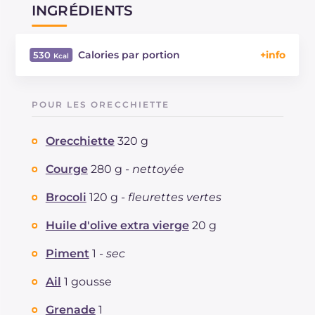
INGRÉDIENTS
Calories par portion
530
Énergie
Kcal
530
Glucides
g
77.6
POUR LES ORECCHIETTE
Dont sucres
g
12.8
Protéine
g
17.7
Orecchiette
320 g
Graisses
g
16.6
dont acides gras saturés
Courge
280 g -
nettoyée
g
5.53
Fibre
g
6.9
Brocoli
120 g -
fleurettes vertes
Cholestérol
mg
23
Sodium
mg
888
Huile d'olive extra vierge
20 g
Piment
1 -
sec
Ail
1 gousse
Grenade
1