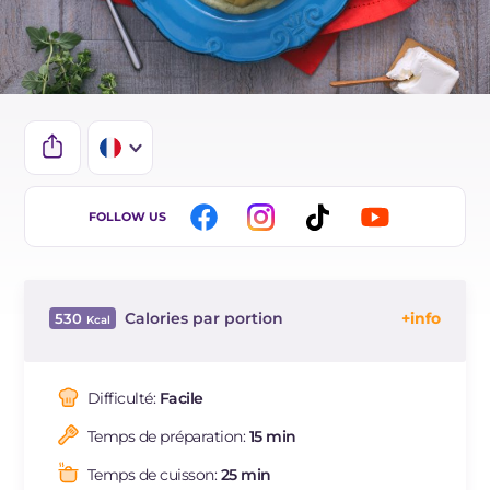
IT
FOLLOW US
EN
DE
Calories par portion
530
ES
Énergie
Kcal
530
BR
Glucides
g
77.6
Difficulté:
Facile
NL
Dont sucres
g
12.8
Temps de préparation:
15 min
Protéine
g
17.7
Graisses
g
16.6
Temps de cuisson:
25 min