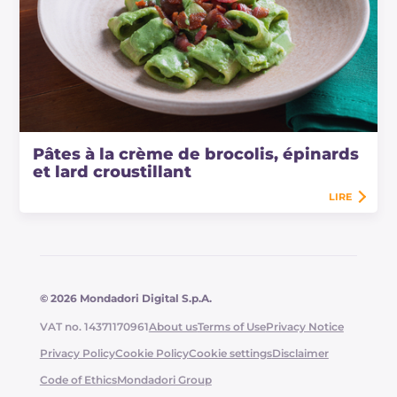
Pâtes à la crème de brocolis, épinards
et lard croustillant
LIRE
© 2026 Mondadori Digital S.p.A.
VAT no. 14371170961
About us
Terms of Use
Privacy Notice
Privacy Policy
Cookie Policy
Cookie settings
Disclaimer
Code of Ethics
Mondadori Group