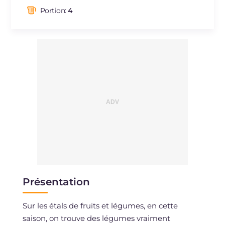
dont acides gras saturés
g
5.53
Portion:
4
Fibre
g
6.9
Cholestérol
mg
23
Sodium
mg
888
Présentation
Sur les étals de fruits et légumes, en cette
saison, on trouve des légumes vraiment