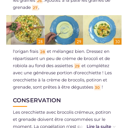
les graines
. Ajoutez à la pâte les graines de
26
grenade
,
27
l'origan frais
et mélangez bien. Dressez en
28
répartissant un peu de crème de brocoli et de
robiola au fond des assiettes
et complétez
29
avec une généreuse portion d'orecchiette ! Les
orecchiette à la crème de brocolis, potiron et
grenade, sont prêtes à être dégustées
!
30
CONSERVATION
Les orecchiette avec brocolis crémeux, potiron
et grenade doivent être consommées sur le
moment. La congélation n'est pas