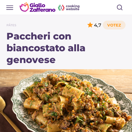
4,7
PÂTES
Paccheri con
biancostato alla
genovese