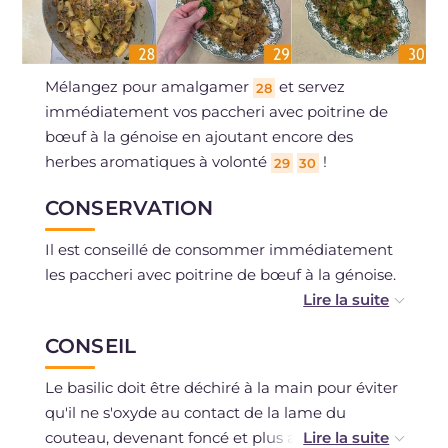
Mélangez pour amalgamer
et servez
28
immédiatement vos paccheri avec poitrine de
bœuf à la génoise en ajoutant encore des
herbes aromatiques à volonté
!
29
30
CONSERVATION
Il est conseillé de consommer immédiatement
les paccheri avec poitrine de bœuf à la génoise.
La sauce peut être conservée au réfrigérateur
CONSEIL
pendant quelques jours dans un récipient
hermétique. Si vous préférez, vous pouvez la
Le basilic doit être déchiré à la main pour éviter
congeler.
qu'il ne s'oxyde au contact de la lame du
couteau, devenant foncé et plus amer. De cette