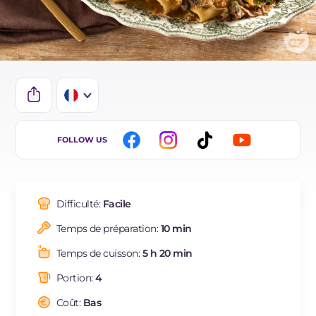
IT
FOLLOW US
EN
DE
Difficulté:
Facile
ES
Temps de préparation:
10 min
BR
Temps de cuisson:
5 h 20 min
NL
Portion:
4
Coût:
Bas