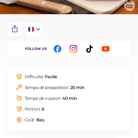
IT
FOLLOW US
EN
DE
Difficulté:
Facile
ES
Temps de préparation:
20 min
BR
Temps de cuisson:
40 min
NL
Portion:
6
Coût:
Bas