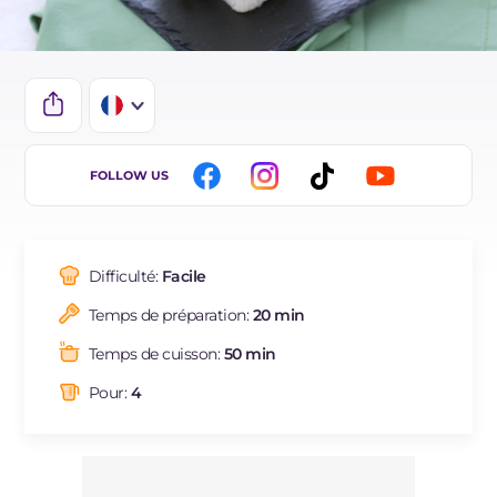
IT
FOLLOW US
EN
BR
Difficulté:
Facile
ES
Temps de préparation:
20 min
DE
Temps de cuisson:
50 min
Pour:
4