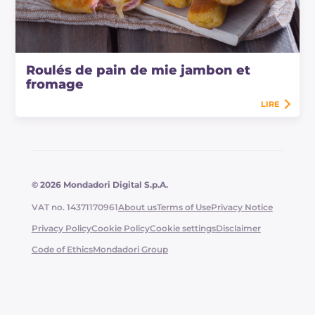
Roulés de pain de mie jambon et
fromage
LIRE
© 2026 Mondadori Digital S.p.A.
VAT no. 14371170961
About us
Terms of Use
Privacy Notice
Privacy Policy
Cookie Policy
Cookie settings
Disclaimer
Code of Ethics
Mondadori Group